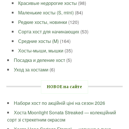
Красивые недорогие хосты
(98)
Маленькие хосты (S, mini)
(84)
Редкие хосты, новинки
(120)
Сорта хост для начинающих
(53)
Средние хосты (M)
(164)
Хосты-мыши, мышки
(35)
Посадка и деление хост
(5)
Уход за хостами
(6)
НОВОЕ на сайте
Набори хост по акційній ціні на сезон 2026
Хоста Moonlight Sonata Streaked — колекційний
сорт зі стрекетним окрасом