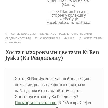
Viber +38 093 63 65 397
(Ольга)
!!! >>> Підпишіться на
сторінку колекції у
Фейсбуці:
Facebook.com/hosta.ua
ЖЕЛТЫЕ ХОСТЫ
,
МОЯ КОЛЕКЦІЯ ХОСТ
,
РЕДКИЕ ХОСТЫ, НОВИНКИ
,
СРЕДНИЕ ХОСТЫ (M)
03 НОЯБРЯ 2021
6122
КОММЕНТАРИИ
ОТКЛЮЧЕНЫ
Хоста с махровыми цветами Ki Ren
Jyaku (Ки Ренджьяку)
Хоста Ki Ren Jyaku из частной коллекции:
описание, реальные фото из сада, мои
наблюдения и отзывы об этом сорте.
Хотите купить хосту Ки Ренджьяку?
Посмотрите в каталоге
(№248 в прайсе) ее