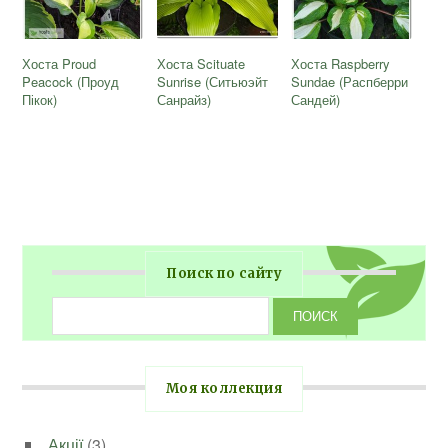
Хоста Proud
Хоста Scituate
Хоста Raspberry
Peacock (Проуд
Sunrise (Ситьюэйт
Sundae (Распберри
Пікок)
Санрайз)
Сандей)
Поиск по сайту
Моя коллекция
Акції
(3)