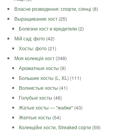
Власне розведення: спорти, сіянці
(8)
Выращивание хост
(25)
Болезни хост и вредители
(2)
Мій сад: фото
(42)
Хосты: фото
(21)
Моя колекція хост
(348)
Ароматные хосты
(9)
Большие хосты (L, XL)
(111)
Волнистые хосты
(41)
Голубые хосты
(46)
Жатые хосты — "жабки"
(43)
Желтые хосты
(54)
Колекційні хости, Streaked сорти
(59)