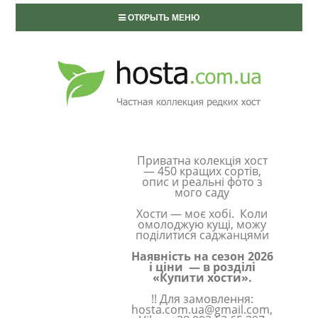
ОТКРЫТЬ МЕНЮ
Приватна колекція хост
— 450 кращих сортів,
опис и реальні фото з
мого саду
Хости — моє хобі. Коли
омолоджую кущі, можу
поділитися саджанцями
Наявність на сезон 2026
і ціни — в розділі
«Купити хости».
!! Для замовлення:
hosta.com.ua@gmail.com,