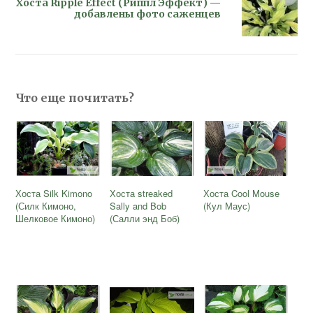
Хоста Ripple Effect (Риппл Эффект) —
добавлены фото саженцев
Что еще почитать?
Хоста Silk Kimono
Хоста streaked
Хоста Cool Mouse
(Силк Кимоно,
Sally and Bob
(Кул Маус)
Шелковое Кимоно)
(Салли энд Боб)