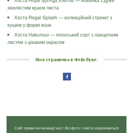
Хоста Hope Springs Eternal — новинка з дуже
хвилястим краєм листа
Хоста Regal Splash — колекційний стрекет з
кущем у формі вази
Хоста Hakumuo — японський сорт з ланцетним
листям з цікавим окрасом
Моя страничка в Фейсбуке:
Сайт приватної колекції хост. Всі фото і тексти охороняються