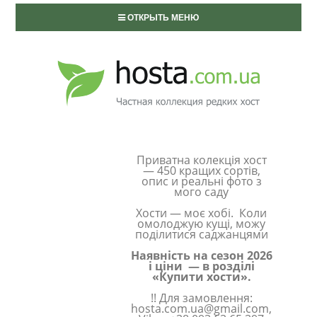
ОТКРЫТЬ МЕНЮ
Приватна колекція хост
— 450 кращих сортів,
опис и реальні фото з
мого саду
Хости — моє хобі. Коли
омолоджую кущі, можу
поділитися саджанцями
Наявність на сезон 2026
і ціни — в розділі
«Купити хости».
!! Для замовлення:
hosta.com.ua@gmail.com,