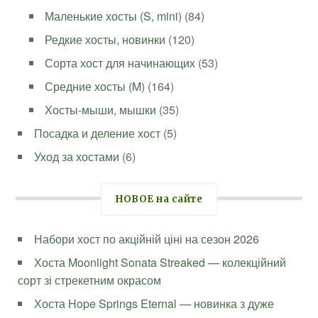
Маленькие хосты (S, mini)
(84)
Редкие хосты, новинки
(120)
Сорта хост для начинающих
(53)
Средние хосты (M)
(164)
Хосты-мыши, мышки
(35)
Посадка и деление хост
(5)
Уход за хостами
(6)
НОВОЕ на сайте
Набори хост по акційній ціні на сезон 2026
Хоста Moonlight Sonata Streaked — колекційний
сорт зі стрекетним окрасом
Хоста Hope Springs Eternal — новинка з дуже