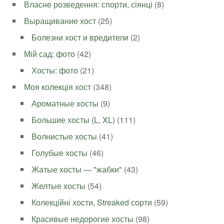
Власне розведення: спорти, сіянці
(8)
Выращивание хост
(25)
Болезни хост и вредители
(2)
Мій сад: фото
(42)
Хосты: фото
(21)
Моя колекція хост
(348)
Ароматные хосты
(9)
Большие хосты (L, XL)
(111)
Волнистые хосты
(41)
Голубые хосты
(46)
Жатые хосты — "жабки"
(43)
Желтые хосты
(54)
Колекційні хости, Streaked сорти
(59)
Красивые недорогие хосты
(98)