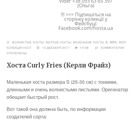
Viber +38 093 63 65 397
(Ольга)
!!! >>> Підпишіться на
сторінку колекції у
Фейсбуці:
Facebook.com/hosta.ua
ВОЛНИСТЫЕ ХОСТЫ
,
ЖЕЛТЫЕ ХОСТЫ
,
МАЛЕНЬКИЕ ХОСТЫ (S, MINI)
,
МОЯ
КОЛЕКЦІЯ ХОСТ
13 ДЕКАБРЯ 2017
14138
КОММЕНТАРИИ
ОТКЛЮЧЕНЫ
Хоста Curly Fries (Керли Фрайз)
Маленькая хоста размера S (25-30 см) с тонкими,
длинными и очень волнистыми листьями. Оригинатор
обещает быстрый рост.
Вот такой она должна быть, по информации
создателей сорта: