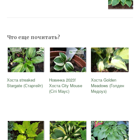
Что еще почитать?
Хоста streaked
Новинка 2023!
Хоста Golden
Stargate (Старгейт)
Хоста City Mouse
Meadows (Голден
(Сіті Маус)
Медоуз)