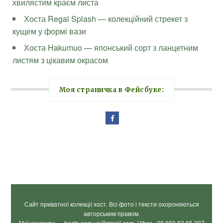
хвилястим краєм листа
Хоста Regal Splash — колекційний стрекет з
кущем у формі вази
Хоста Hakumuo — японський сорт з ланцетним
листям з цікавим окрасом
Моя страничка в Фейсбуке:
Сайт приватної колекції хост. Всі фото і тексти охороняються
авторським правом.
Мої контакти — hosta.com.ua@gmail.com, Viber +38 093 63 65 397