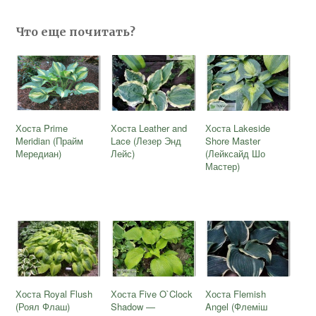
Что еще почитать?
Хоста Prime
Хоста Leather and
Хоста Lakeside
Meridian (Прайм
Lace (Лезер Энд
Shore Master
Мередиан)
Лейс)
(Лейксайд Шо
Мастер)
Хоста Royal Flush
Хоста Five O`Clock
Хоста Flemish
(Роял Флаш)
Shadow —
Angel (Флеміш