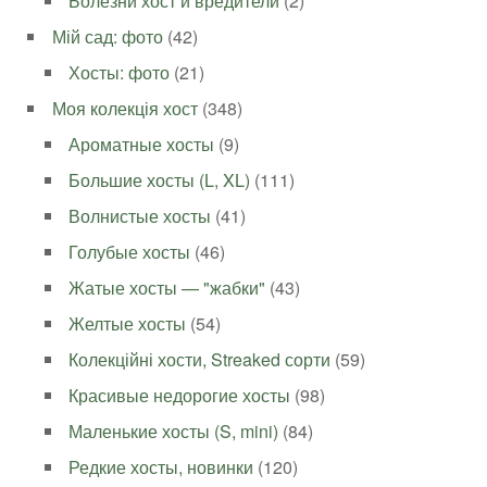
Болезни хост и вредители
(2)
Мій сад: фото
(42)
Хосты: фото
(21)
Моя колекція хост
(348)
Ароматные хосты
(9)
Большие хосты (L, XL)
(111)
Волнистые хосты
(41)
Голубые хосты
(46)
Жатые хосты — "жабки"
(43)
Желтые хосты
(54)
Колекційні хости, Streaked сорти
(59)
Красивые недорогие хосты
(98)
Маленькие хосты (S, mini)
(84)
Редкие хосты, новинки
(120)