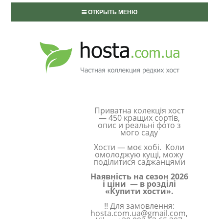
ОТКРЫТЬ МЕНЮ
Приватна колекція хост
— 450 кращих сортів,
опис и реальні фото з
мого саду
Хости — моє хобі. Коли
омолоджую кущі, можу
поділитися саджанцями
Наявність на сезон 2026
і ціни — в розділі
«Купити хости».
!! Для замовлення:
hosta.com.ua@gmail.com,