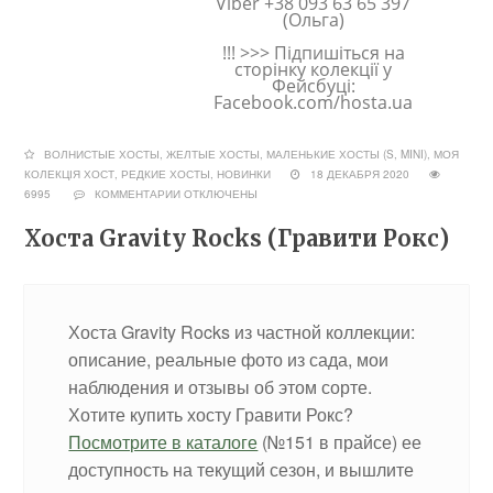
Viber +38 093 63 65 397
(Ольга)
!!! >>> Підпишіться на
сторінку колекції у
Фейсбуці:
Facebook.com/hosta.ua
ВОЛНИСТЫЕ ХОСТЫ
,
ЖЕЛТЫЕ ХОСТЫ
,
МАЛЕНЬКИЕ ХОСТЫ (S, MINI)
,
МОЯ
КОЛЕКЦІЯ ХОСТ
,
РЕДКИЕ ХОСТЫ, НОВИНКИ
18 ДЕКАБРЯ 2020
6995
КОММЕНТАРИИ
ОТКЛЮЧЕНЫ
Хоста Gravity Rocks (Гравити Рокс)
Хоста Gravity Rocks из частной коллекции:
описание, реальные фото из сада, мои
наблюдения и отзывы об этом сорте.
Хотите купить хосту Гравити Рокс?
Посмотрите в каталоге
(№151 в прайсе) ее
доступность на текущий сезон, и вышлите