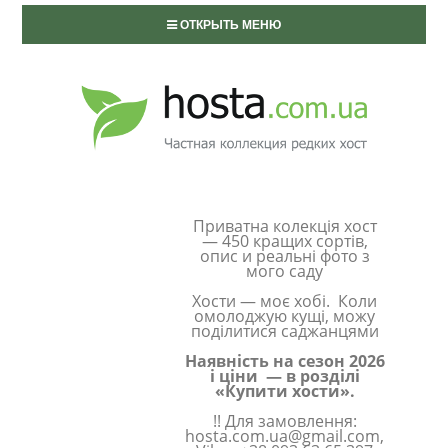
ОТКРЫТЬ МЕНЮ
Приватна колекція хост
— 450 кращих сортів,
опис и реальні фото з
мого саду
Хости — моє хобі. Коли
омолоджую кущі, можу
поділитися саджанцями
Наявність на сезон 2026
і ціни — в розділі
«Купити хости».
!! Для замовлення:
hosta.com.ua@gmail.com,