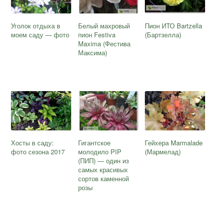
Уголок отдыха в
Белый махровый
Пион ИТО Bartzella
моем саду — фото
пион Festiva
(Бартзелла)
Maxima (Фестива
Максима)
Хосты в саду:
Гигантское
Гейхера Marmalade
фото сезона 2017
молодило PIP
(Мармелад)
(ПИП) — один из
самых красивых
сортов каменной
розы