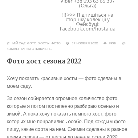
Viber +38 093 63 65 397
(Ольга)
!!! >>> Підпишіться на
сторінку колекції у
Фейсбуці:
Facebook.com/hosta.ua
МІЙ САД: ФОТО
,
ХОСТЫ: ФОТО
07 НОЯБРЯ 2022
1938
КОММЕНТАРИИ
ОТКЛЮЧЕНЫ
Фото хост сезона 2022
Хочу показать красивые хосты — фото сделаны в
моем саду.
За сезон собирается огромное количество фото,
которые я потом постепенно разбираю осенью и
зимой. А пока хочу показать немного хост, фото
которых мне понравились особо. Под каждым фото
пишу, какие сорта на нем. Снимки сделаны в разное
время сезона — от весны до начала осени 2022.