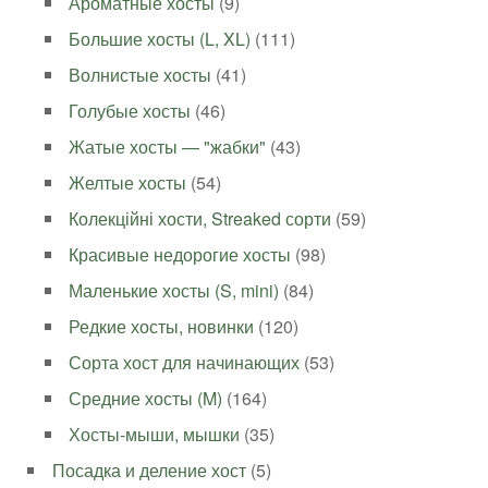
Ароматные хосты
(9)
Большие хосты (L, XL)
(111)
Волнистые хосты
(41)
Голубые хосты
(46)
Жатые хосты — "жабки"
(43)
Желтые хосты
(54)
Колекційні хости, Streaked сорти
(59)
Красивые недорогие хосты
(98)
Маленькие хосты (S, mini)
(84)
Редкие хосты, новинки
(120)
Сорта хост для начинающих
(53)
Средние хосты (M)
(164)
Хосты-мыши, мышки
(35)
Посадка и деление хост
(5)