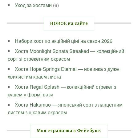
Уход за хостами
(6)
НОВОЕ на сайте
Набори хост по акційній ціні на сезон 2026
Хоста Moonlight Sonata Streaked — колекційний
сорт зі стрекетним окрасом
Хоста Hope Springs Eternal — новинка з дуже
хвилястим краєм листа
Хоста Regal Splash — колекційний стрекет з
кущем у формі вази
Хоста Hakumuo — японський сорт з ланцетним
листям з цікавим окрасом
Моя страничка в Фейсбуке: