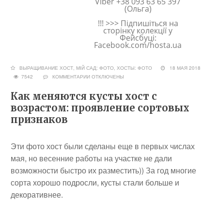
Viber +38 093 63 65 397
(Ольга)
!!! >>> Підпишіться на
сторінку колекції у
Фейсбуці:
Facebook.com/hosta.ua
ВЫРАЩИВАНИЕ ХОСТ
,
МІЙ САД: ФОТО
,
ХОСТЫ: ФОТО
18 МАЯ 2018
7542
КОММЕНТАРИИ
ОТКЛЮЧЕНЫ
Как меняются кусты хост с
возрастом: проявление сортовых
признаков
Эти фото хост были сделаны еще в первых числах
мая, но весенние работы на участке не дали
возможности быстро их разместить)) За год многие
сорта хорошо подросли, кусты стали больше и
декоративнее.