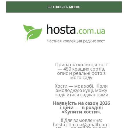
ОТКРЫТЬ МЕНЮ
Приватна колекція хост
— 450 кращих сортів,
опис и реальні фото з
мого саду
Хости — моє хобі. Коли
омолоджую кущі, можу
поділитися саджанцями
Наявність на сезон 2026
і ціни — в розділі
«Купити хости».
!! Для замовлення:
hosta.com.ua@gmail.com,