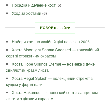
Посадка и деление хост
(5)
Уход за хостами
(6)
НОВОЕ на сайте
Набори хост по акційній ціні на сезон 2026
Хоста Moonlight Sonata Streaked — колекційний
сорт зі стрекетним окрасом
Хоста Hope Springs Eternal — новинка з дуже
хвилястим краєм листа
Хоста Regal Splash — колекційний стрекет з
кущем у формі вази
Хоста Hakumuo — японський сорт з ланцетним
листям з цікавим окрасом