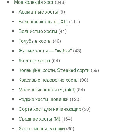
Моя колекція хост
(348)
Ароматные хосты
(9)
Большие хосты (L, XL)
(111)
Волнистые хосты
(41)
Голубые хосты
(46)
Жатые хосты — "жабки"
(43)
Желтые хосты
(54)
Колекційні хости, Streaked сорти
(59)
Красивые недорогие хосты
(98)
Маленькие хосты (S, mini)
(84)
Редкие хосты, новинки
(120)
Сорта хост для начинающих
(53)
Средние хосты (M)
(164)
Хосты-мыши, мышки
(35)