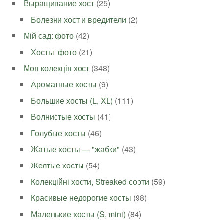
Выращивание хост
(25)
Болезни хост и вредители
(2)
Мій сад: фото
(42)
Хосты: фото
(21)
Моя колекція хост
(348)
Ароматные хосты
(9)
Большие хосты (L, XL)
(111)
Волнистые хосты
(41)
Голубые хосты
(46)
Жатые хосты — "жабки"
(43)
Желтые хосты
(54)
Колекційні хости, Streaked сорти
(59)
Красивые недорогие хосты
(98)
Маленькие хосты (S, mini)
(84)