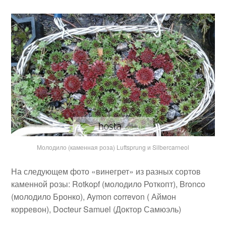
Молодило (каменная роза) Luftsprung и Silbercarneol
На следующем фото «винегрет» из разных сортов
каменной розы: Rotkopf (молодило Роткопт), Bronco
(молодило Бронко), Aymon correvon ( Аймон
корревон), Docteur Samuel (Доктор Самюэль)