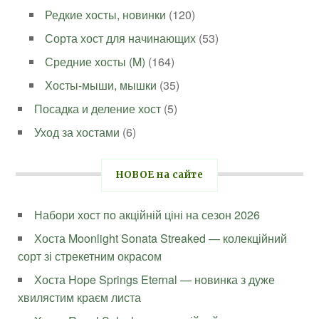
Редкие хосты, новинки
(120)
Сорта хост для начинающих
(53)
Средние хосты (M)
(164)
Хосты-мыши, мышки
(35)
Посадка и деление хост
(5)
Уход за хостами
(6)
НОВОЕ на сайте
Набори хост по акційній ціні на сезон 2026
Хоста Moonlight Sonata Streaked — колекційний
сорт зі стрекетним окрасом
Хоста Hope Springs Eternal — новинка з дуже
хвилястим краєм листа