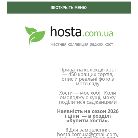
ОТКРЫТЬ МЕНЮ
Приватна колекція хост
— 450 кращих сортів,
опис и реальні фото з
мого саду
Хости — моє хобі. Коли
омолоджую кущі, можу
поділитися саджанцями
Наявність на сезон 2026
і ціни — в розділі
«Купити хости».
!! Для замовлення:
hosta.com.ua@gmail.com,