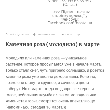
Viber +38 093 63 65 397
(Ольга)
!!! >>> Підпишіться на
сторінку колекції у
Фейсбуці:
Facebook.com/hosta.ua
МІЙ САД: ФОТО
16 МАРТА 2017
13611
1
Каменная роза (молодило) в марте
Молодило или каменная роза — уникальное
растение, которое просыпается уже в начале марта.
Только стаял снег, чуть пригрело солнышко, и розетки
каменно розы уже вполне декоративны. Конечно,
позже они станут и крупнее, и сочнее, и цвета
наберут. Но в марте, когда во дворе все серое и
голое, небольшая клумба с яркими молодило или
каменистая горка смотрятся очень впечатляюще
(напоминаю, сегодня 16 марта:))