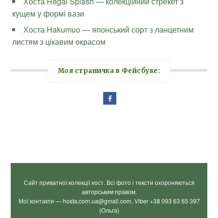
Хоста Regal Splash — колекційний стрекет з
кущем у формі вази
Хоста Hakumuo — японський сорт з ланцетним
листям з цікавим окрасом
Моя страничка в Фейсбуке:
Сайт приватної колекції хост. Всі фото і тексти охороняються
авторським правом.
Мої контакти — hosta.com.ua@gmail.com, Viber +38 093 63 65 397
(Ольга)