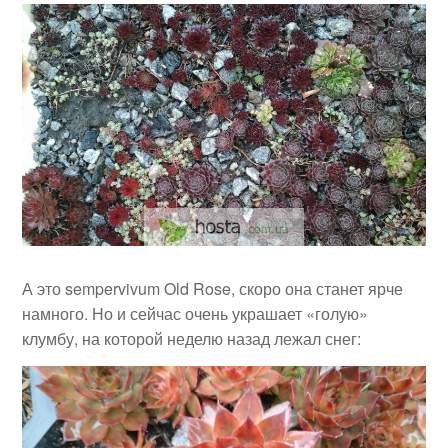
А это sempervivum Old Rose, скоро она станет ярче
намного. Но и сейчас очень украшает «голую»
клумбу, на которой неделю назад лежал снег: