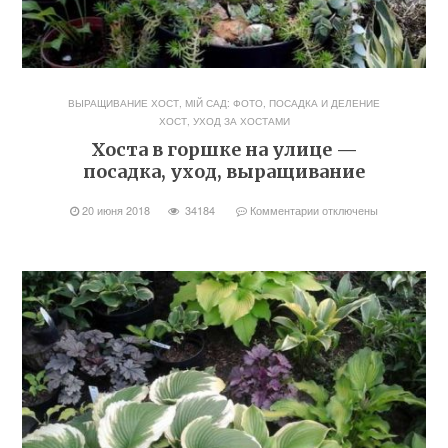
ВЫРАЩИВАНИЕ ХОСТ
,
МІЙ САД: ФОТО
,
ПОСАДКА И ДЕЛЕНИЕ
ХОСТ
,
УХОД ЗА ХОСТАМИ
Хоста в горшке на улице —
посадка, уход, выращивание
20 июня 2018
34184
Комментарии
отключены