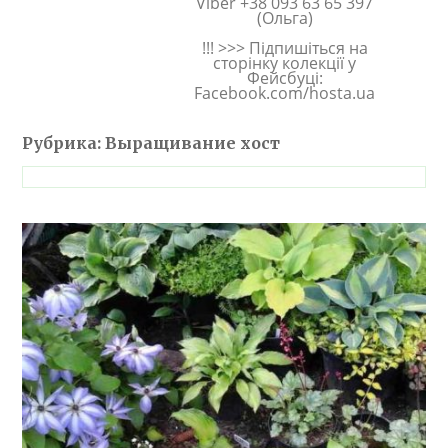
Viber +38 093 63 65 397
(Ольга)
!!! >>> Підпишіться на
сторінку колекції у
Фейсбуці:
Facebook.com/hosta.ua
Рубрика:
Выращивание хост