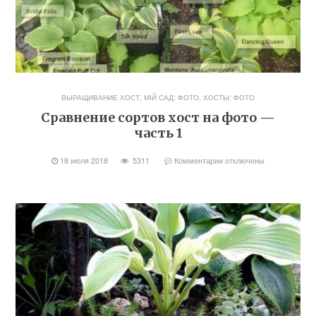
ВЫРАЩИВАНИЕ ХОСТ
,
МІЙ САД: ФОТО
,
ХОСТЫ: ФОТО
Сравнение сортов хост на фото —
часть 1
18 июля 2018
5311
Комментарии
отключены