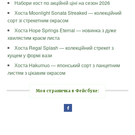
Набори хост по акційній ціні на сезон 2026
Хоста Moonlight Sonata Streaked — колекційний
сорт зі стрекетним окрасом
Хоста Hope Springs Eternal — новинка з дуже
хвилястим краєм листа
Хоста Regal Splash — колекційний стрекет з
кущем у формі вази
Хоста Hakumuo — японський сорт з ланцетним
листям з цікавим окрасом
Моя страничка в Фейсбуке: