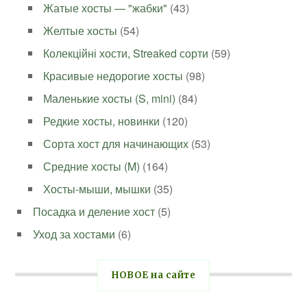
Жатые хосты — "жабки"
(43)
Желтые хосты
(54)
Колекційні хости, Streaked сорти
(59)
Красивые недорогие хосты
(98)
Маленькие хосты (S, mini)
(84)
Редкие хосты, новинки
(120)
Сорта хост для начинающих
(53)
Средние хосты (M)
(164)
Хосты-мыши, мышки
(35)
Посадка и деление хост
(5)
Уход за хостами
(6)
НОВОЕ на сайте