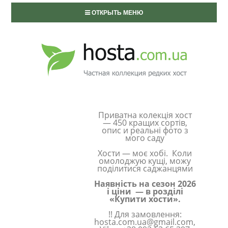
ОТКРЫТЬ МЕНЮ
Приватна колекція хост
— 450 кращих сортів,
опис и реальні фото з
мого саду
Хости — моє хобі. Коли
омолоджую кущі, можу
поділитися саджанцями
Наявність на сезон 2026
і ціни — в розділі
«Купити хости».
!! Для замовлення:
hosta.com.ua@gmail.com,