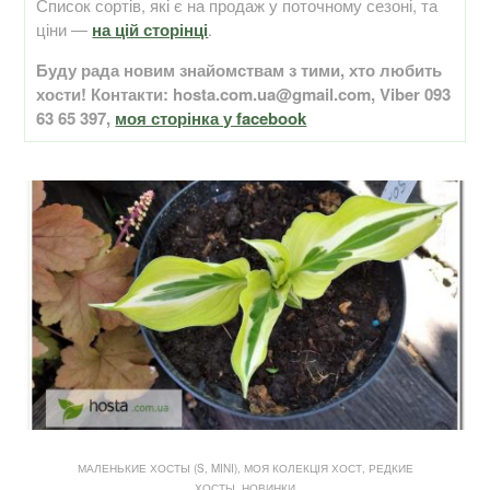
Список сортів, які є на продаж у поточному сезоні, та
ціни —
на цій сторінці
.
Буду рада новим знайомствам з тими, хто любить
хости! Контакти: hosta.com.ua@gmail.com, Viber 093
63 65 397,
моя сторінка у facebook
МАЛЕНЬКИЕ ХОСТЫ (S, MINI)
,
МОЯ КОЛЕКЦІЯ ХОСТ
,
РЕДКИЕ
ХОСТЫ, НОВИНКИ