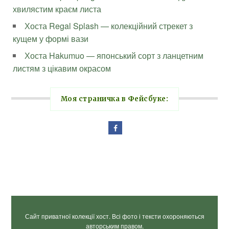
хвилястим краєм листа
Хоста Regal Splash — колекційний стрекет з
кущем у формі вази
Хоста Hakumuo — японський сорт з ланцетним
листям з цікавим окрасом
Моя страничка в Фейсбуке:
Сайт приватної колекції хост. Всі фото і тексти охороняються
авторським правом.