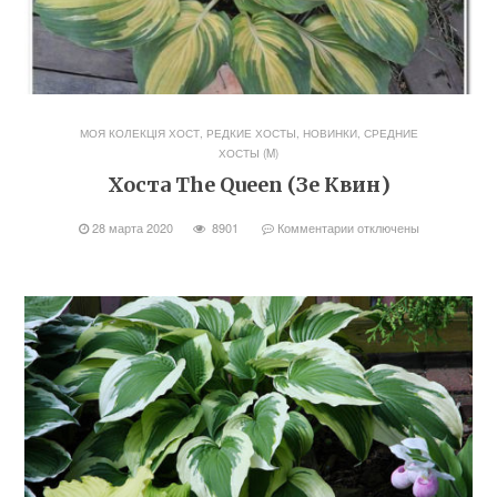
МОЯ КОЛЕКЦІЯ ХОСТ
,
РЕДКИЕ ХОСТЫ, НОВИНКИ
,
СРЕДНИЕ
ХОСТЫ (M)
Хоста The Queen (Зе Квин)
28 марта 2020
8901
Комментарии
отключены