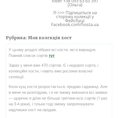
Viber +38 093 63 65 397
(Ольга)
!!! >>> Підпишіться на
сторінку колекції у
Фейсбуці:
Facebook.com/hosta.ua
Рубрика:
Моя колекція хост
У цьому розділі зібрані всі хости, які я вирощую.
Повний список сортів
тут
Зараз у меня вже 470 сортов. Є і недорогі сорти, і
колекційні хости, і навіть вже рослини власної
селекції.
Коли кущ хости розростається, продаю саджанці. Але
в мене не розплідник, і я не зможу виконати всі заявки
— щорічно я ділю не більше третини всіх сортів (1 раз
на 3-4 роки), і тільки тоді зможу запропонувати
надлишки хост на продаж.