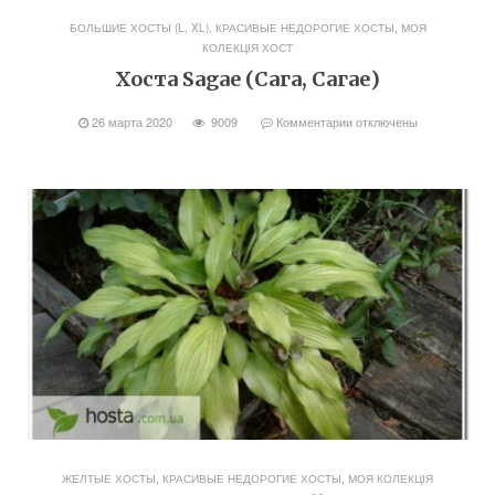
БОЛЬШИЕ ХОСТЫ (L, XL)
,
КРАСИВЫЕ НЕДОРОГИЕ ХОСТЫ
,
МОЯ
КОЛЕКЦІЯ ХОСТ
Хоста Sagae (Сага, Сагае)
26 марта 2020
9009
Комментарии
отключены
ЖЕЛТЫЕ ХОСТЫ
,
КРАСИВЫЕ НЕДОРОГИЕ ХОСТЫ
,
МОЯ КОЛЕКЦІЯ