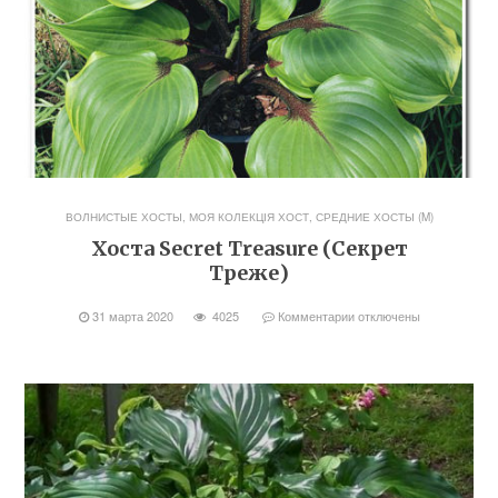
ВОЛНИСТЫЕ ХОСТЫ
,
МОЯ КОЛЕКЦІЯ ХОСТ
,
СРЕДНИЕ ХОСТЫ (M)
Хоста Secret Treasure (Секрет
Треже)
31 марта 2020
4025
Комментарии
отключены