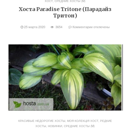
ХОСТ
,
СРЕДНИЕ ХОСТЫ (M)
Хоста Paradise Tritone (Парадайз
Тритон)
25 марта 2020
3654
Комментарии
отключены
КРАСИВЫЕ НЕДОРОГИЕ ХОСТЫ
,
МОЯ КОЛЕКЦІЯ ХОСТ
,
РЕДКИЕ
ХОСТЫ, НОВИНКИ
,
СРЕДНИЕ ХОСТЫ (M)