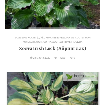
БОЛЬШИЕ ХОСТЫ (L, XL)
,
КРАСИВЫЕ НЕДОРОГИЕ ХОСТЫ
,
МОЯ
КОЛЕКЦІЯ ХОСТ
,
СОРТА ХОСТ ДЛЯ НАЧИНАЮЩИХ
Хоста Irish Luck (Айриш Лак)
28 марта 2020
14209
0