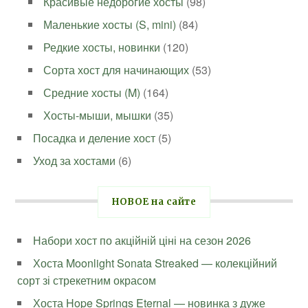
Красивые недорогие хосты
(98)
Маленькие хосты (S, mini)
(84)
Редкие хосты, новинки
(120)
Сорта хост для начинающих
(53)
Средние хосты (M)
(164)
Хосты-мыши, мышки
(35)
Посадка и деление хост
(5)
Уход за хостами
(6)
НОВОЕ на сайте
Набори хост по акційній ціні на сезон 2026
Хоста Moonlight Sonata Streaked — колекційний
сорт зі стрекетним окрасом
Хоста Hope Springs Eternal — новинка з дуже