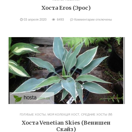
Хоста Eros (Эрос)
03 апреля 2020
6493
Комментарии
отключены
ГОЛУБЫЕ ХОСТЫ
,
МОЯ КОЛЕКЦІЯ ХОСТ
,
СРЕДНИЕ ХОСТЫ (M)
Хоста Venetian Skies (Венишен
Скайз)