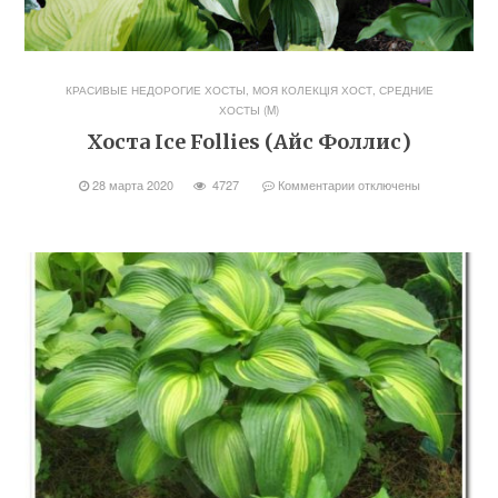
КРАСИВЫЕ НЕДОРОГИЕ ХОСТЫ
,
МОЯ КОЛЕКЦІЯ ХОСТ
,
СРЕДНИЕ
ХОСТЫ (M)
Хоста Ice Follies (Айс Фоллис)
28 марта 2020
4727
Комментарии
отключены