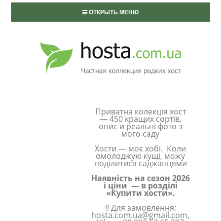
ОТКРЫТЬ МЕНЮ
Приватна колекція хост
— 450 кращих сортів,
опис и реальні фото з
мого саду
Хости — моє хобі. Коли
омолоджую кущі, можу
поділитися саджанцями
Наявність на сезон 2026
і ціни — в розділі
«Купити хости».
!! Для замовлення:
hosta.com.ua@gmail.com,