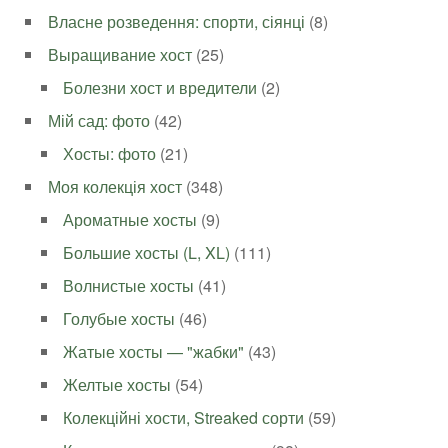
Власне розведення: спорти, сіянці
(8)
Выращивание хост
(25)
Болезни хост и вредители
(2)
Мій сад: фото
(42)
Хосты: фото
(21)
Моя колекція хост
(348)
Ароматные хосты
(9)
Большие хосты (L, XL)
(111)
Волнистые хосты
(41)
Голубые хосты
(46)
Жатые хосты — "жабки"
(43)
Желтые хосты
(54)
Колекційні хости, Streaked сорти
(59)