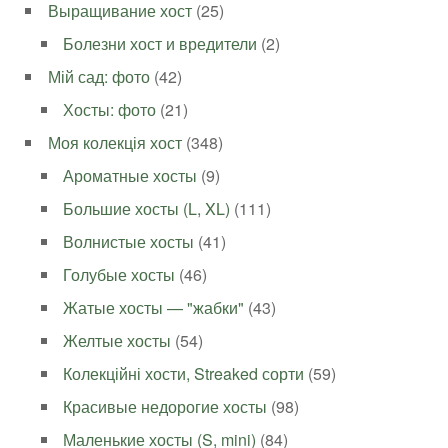
Выращивание хост
(25)
Болезни хост и вредители
(2)
Мій сад: фото
(42)
Хосты: фото
(21)
Моя колекція хост
(348)
Ароматные хосты
(9)
Большие хосты (L, XL)
(111)
Волнистые хосты
(41)
Голубые хосты
(46)
Жатые хосты — "жабки"
(43)
Желтые хосты
(54)
Колекційні хости, Streaked сорти
(59)
Красивые недорогие хосты
(98)
Маленькие хосты (S, mini)
(84)