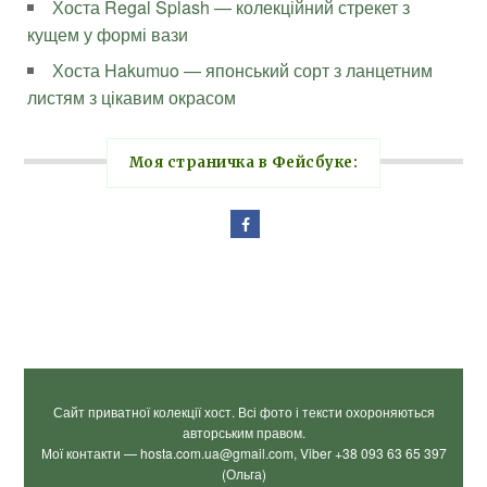
Хоста Regal Splash — колекційний стрекет з
кущем у формі вази
Хоста Hakumuo — японський сорт з ланцетним
листям з цікавим окрасом
Моя страничка в Фейсбуке:
Сайт приватної колекції хост. Всі фото і тексти охороняються
авторським правом.
Мої контакти — hosta.com.ua@gmail.com, Viber +38 093 63 65 397
(Ольга)