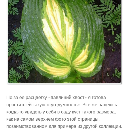
Но за ее расцветку «павлиний хвост» я готова
простить ей такую «тугодумность». Все же надеюсь
когда-то увидеть у себя в саду куст такого размера,
как на самом верхнем фото этой страницы,
позаимствованном для примера из другой коллекции.