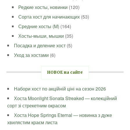
Редкие хосты, новинки
(120)
Сорта хост для начинающих
(53)
Средние хосты (M)
(164)
Хосты-мыши, мышки
(35)
Посадка и деление хост
(5)
Уход за хостами
(6)
НОВОЕ на сайте
Набори хост по акційній ціні на сезон 2026
Хоста Moonlight Sonata Streaked — колекційний
сорт зі стрекетним окрасом
Хоста Hope Springs Eternal — новинка з дуже
хвилястим краєм листа