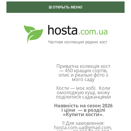
ОТКРЫТЬ МЕНЮ
Приватна колекція хост
— 450 кращих сортів,
опис и реальні фото з
мого саду
Хости — моє хобі. Коли
омолоджую кущі, можу
поділитися саджанцями
Наявність на сезон 2026
і ціни — в розділі
«Купити хости».
!! Для замовлення:
hosta.com.ua@gmail.com,