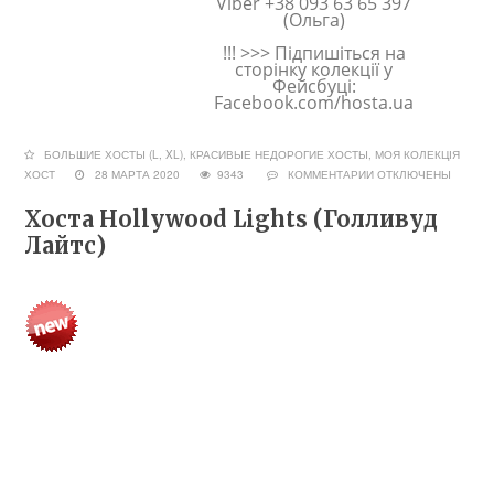
Viber +38 093 63 65 397
(Ольга)
!!! >>> Підпишіться на
сторінку колекції у
Фейсбуці:
Facebook.com/hosta.ua
БОЛЬШИЕ ХОСТЫ (L, XL)
,
КРАСИВЫЕ НЕДОРОГИЕ ХОСТЫ
,
МОЯ КОЛЕКЦІЯ
ХОСТ
28 МАРТА 2020
9343
КОММЕНТАРИИ
ОТКЛЮЧЕНЫ
Хоста Hollywood Lights (Голливуд
Лайтс)