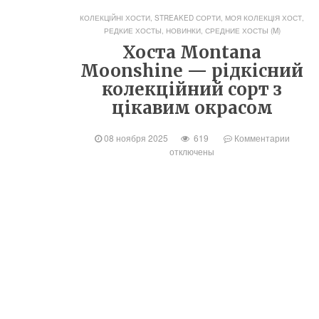
КОЛЕКЦІЙНІ ХОСТИ, STREAKED СОРТИ
,
МОЯ КОЛЕКЦІЯ ХОСТ
,
РЕДКИЕ ХОСТЫ, НОВИНКИ
,
СРЕДНИЕ ХОСТЫ (M)
Хоста Montana
Moonshine — рідкісний
колекційний сорт з
цікавим окрасом
08 ноября 2025
619
Комментарии
отключены