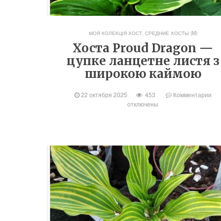
МОЯ КОЛЕКЦІЯ ХОСТ
,
СРЕДНИЕ ХОСТЫ (M)
Хоста Proud Dragon —
цупке ланцетне листя з
широкою каймою
22 октября 2025
453
Комментарии
отключены