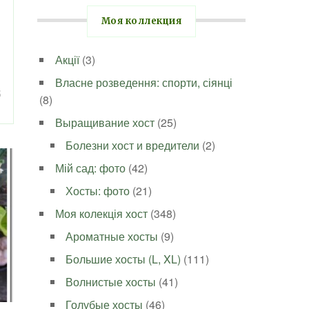
Моя коллекция
Акції
(3)
Власне розведення: спорти, сіянці
5
(8)
Выращивание хост
(25)
Болезни хост и вредители
(2)
Мій сад: фото
(42)
Хосты: фото
(21)
Моя колекція хост
(348)
Ароматные хосты
(9)
Большие хосты (L, XL)
(111)
Волнистые хосты
(41)
Голубые хосты
(46)