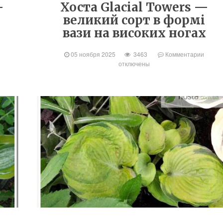
—
Хоста Glacial Towers —
великий сорт в формі
вази на високих ногах
05 ноября 2025
3463
Комментарии
отключены