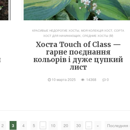
КРАСИВЫЕ НЕДОРОГИЕ ХОСТЫ
,
МОЯ КОЛЕКЦІЯ ХОСТ
,
СОРТА
ХОСТ ДЛЯ НАЧИНАЮЩИХ
,
СРЕДНИЕ ХОСТЫ (M)
Хоста Touch of Class —
гарне поєднання
и
кольорів і дуже цупкий
лист
10 марта 2025
14368
0
2
3
4
5
...
10
20
30
...
»
Последняя 