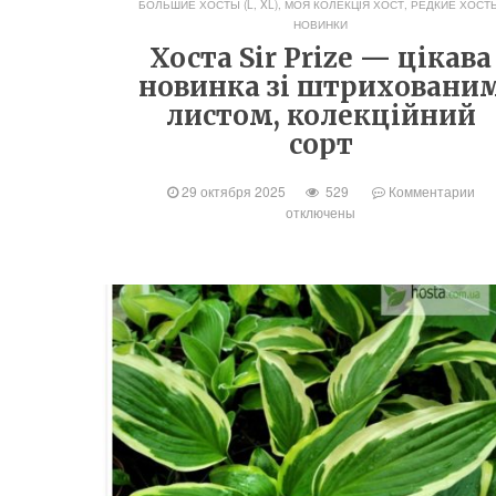
БОЛЬШИЕ ХОСТЫ (L, XL)
,
МОЯ КОЛЕКЦІЯ ХОСТ
,
РЕДКИЕ ХОСТ
НОВИНКИ
Хоста Sir Prize — цікава
новинка зі штриховани
листом, колекційний
сорт
29 октября 2025
529
Комментарии
отключены