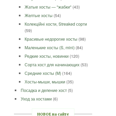
Жатые хосты — "жабки"
(43)
Желтые хосты
(54)
Колекційні хости, Streaked сорти
(59)
Красивые недорогие хосты
(98)
Маленькие хосты (S, mini)
(84)
Редкие хосты, новинки
(120)
Сорта хост для начинающих
(53)
Средние хосты (M)
(164)
Хосты-мыши, мышки
(35)
Посадка и деление хост
(5)
Уход за хостами
(6)
НОВОЕ на сайте