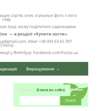
ащих сортів, опис и реальні фото з мого
саду
жую кущі, можу поділитися саджанцями
 ціни — в розділі «Купити хости».
ua@gmail.com, Viber +38 093 63 65 397
(Ольга)
олекції у Фейсбуці: Facebook.com/hosta.ua
идизація
Вирощування
Поиск по сайту