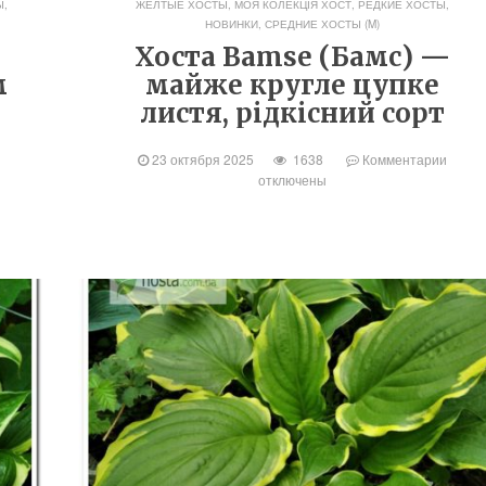
Ы,
ЖЕЛТЫЕ ХОСТЫ
,
МОЯ КОЛЕКЦІЯ ХОСТ
,
РЕДКИЕ ХОСТЫ,
НОВИНКИ
,
СРЕДНИЕ ХОСТЫ (M)
Хоста Bamse (Бамс) —
м
майже кругле цупке
листя, рідкісний сорт
23 октября 2025
1638
Комментарии
отключены