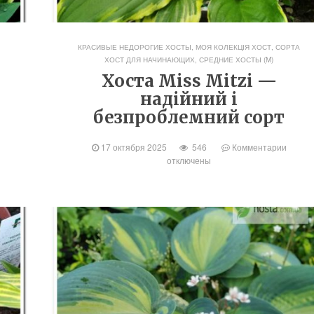
КРАСИВЫЕ НЕДОРОГИЕ ХОСТЫ
,
МОЯ КОЛЕКЦІЯ ХОСТ
,
СОРТА
ХОСТ ДЛЯ НАЧИНАЮЩИХ
,
СРЕДНИЕ ХОСТЫ (M)
Хоста Miss Mitzi —
надійний і
безпроблемний сорт
17 октября 2025
546
Комментарии
отключены