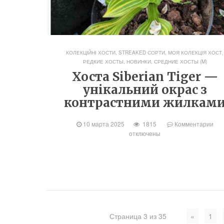
КОЛЕКЦІЙНІ ХОСТИ, STREAKED СОРТИ
,
МОЯ КОЛЕКЦІЯ ХОСТ
,
РЕДКИЕ ХОСТЫ, НОВИНКИ
,
СРЕДНИЕ ХОСТЫ (M)
Хоста Siberian Tiger —
унікальний окрас з
контрастними жилкам
10 марта 2025
1815
Комментарии
отключены
Страница 3 из 35
«
1