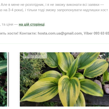
Але в мене не розплідник, і я не зможу виконати всі заявки —
аз на 3-4 роки), і тільки тоді зможу запропонувати надлишки хост
, та ціни —
на цій сторінці
.
ть хости! Контакти: hosta.com.ua@gmail.com, Viber 093 63 6