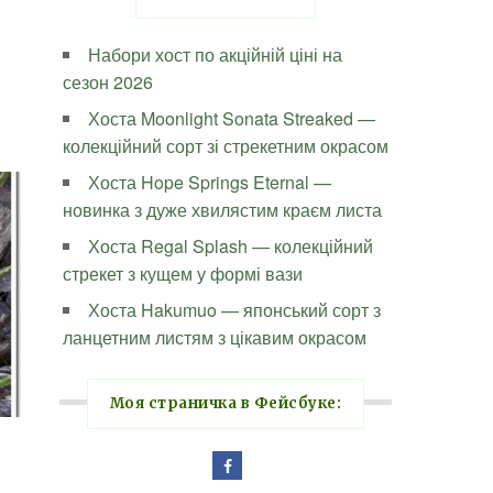
Набори хост по акційній ціні на
сезон 2026
Хоста Moonlight Sonata Streaked —
колекційний сорт зі стрекетним окрасом
Хоста Hope Springs Eternal —
новинка з дуже хвилястим краєм листа
Хоста Regal Splash — колекційний
стрекет з кущем у формі вази
Хоста Hakumuo — японський сорт з
ланцетним листям з цікавим окрасом
Моя страничка в Фейсбуке: