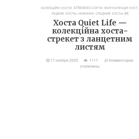
КОЛЕКЦІЙНІ ХОСТИ, STREAKED СОРТИ
,
МОЯ КОЛЕКЦІЯ ХОСТ
,
РЕДКИЕ ХОСТЫ, НОВИНКИ
,
СРЕДНИЕ ХОСТЫ (M)
Хоста Quiet Life —
колекційна хоста-
стрекет з ланцетним
листям
17 ноября 2025
1117
Комментарии
отключены