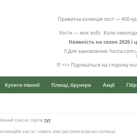
Приватна колекція хост — 450 кр
Хости — моє хобі. Коли омолод
Наявність на сезон 2026 і
!! Для замовлення: hosta.com.
!!! >>> Підпишіться на сторінку к
Купити півонії
Плющі, брунери
Акції
Гібр
 Повний список сортів
тут
 колекційні хости, і навіть вже рослини власної селекції.