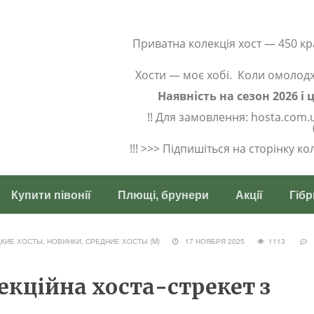
Приватна колекція хост — 450 кр
Хости — моє хобі. Коли омолод
Наявність на сезон 2026 і
!! Для замовлення: hosta.com.
!!! >>> Підпишіться на сторінку к
Купити півонії
Плющі, брунери
Акції
Гібр
КИЕ ХОСТЫ, НОВИНКИ
,
СРЕДНИЕ ХОСТЫ (M)
17 НОЯБРЯ 2025
1113
лекційна хоста-стрекет з