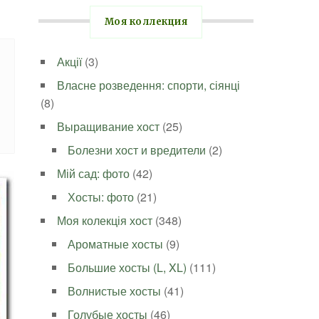
Моя коллекция
Акції
(3)
Власне розведення: спорти, сіянці
(8)
Выращивание хост
(25)
Болезни хост и вредители
(2)
Мій сад: фото
(42)
Хосты: фото
(21)
Моя колекція хост
(348)
Ароматные хосты
(9)
Большие хосты (L, XL)
(111)
Волнистые хосты
(41)
Голубые хосты
(46)