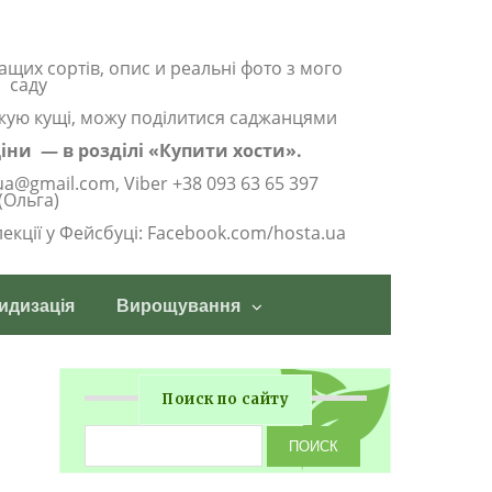
ащих сортів, опис и реальні фото з мого
саду
жую кущі, можу поділитися саджанцями
 ціни — в розділі «Купити хости».
ua@gmail.com, Viber +38 093 63 65 397
(Ольга)
олекції у Фейсбуці: Facebook.com/hosta.ua
идизація
Вирощування
Поиск по сайту