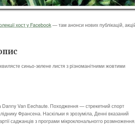
олекції хост у Facebook
— там анонси нових публікацій, акці
 опис
и хвилясте синьо-зелене листя з різноманітними жовтими
а Danny Van Eechaute. Походження — стрекетний спорт
зпліднику Франсена. Наскільки я зрозуміла, Денні вказаний
артії саджанців з програми мікроклональногго розмноження