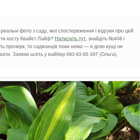
с, реальні фото з саду, мої спостереження і відгуки про цей
пити хосту Квайєт Лайф?
Натисніть тут
, знайдіть №408 і
їть прочерк, то саджанців поки нема — я ділю кущі не
вати. Заявки шліть у вайбер 093 63 65 397 (Ольга).