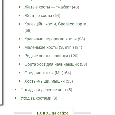
Жатые хосты — "жабки"
(43)
Желтые хосты
(54)
Колекційні хости, Streaked сорти
(59)
Красивые недорогие хосты
(98)
Маленькие хосты (S, mini)
(84)
Редкие хосты, новинки
(120)
Сорта хост для начинающих
(53)
Средние хосты (M)
(164)
Хосты-мыши, мышки
(35)
Посадка и деление хост
(5)
Уход за хостами
(6)
НОВОЕ на сайте