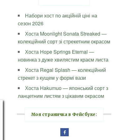
Набори хост по акційній ціні на
сезон 2026
Хоста Moonlight Sonata Streaked —
колекційний сорт зі стрекетним окрасом
Хоста Hope Springs Eternal —
новинка з дуже хвилястим краєм листа
Хоста Regal Splash — колекційний
стрекет з кущем у формі вази
Хоста Hakumuo — японський сорт з
ланцетним листям з цікавим окрасом
Моя страничка в Фейсбуке: