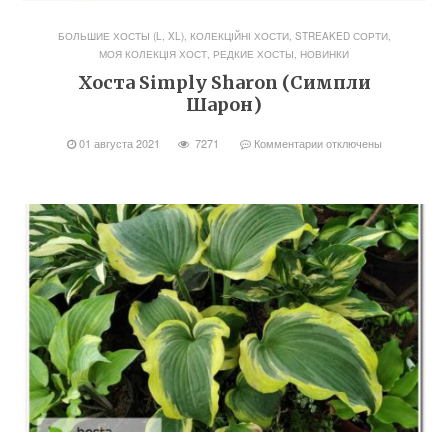
БОЛЬШИЕ ХОСТЫ (L, XL)
,
КОЛЕКЦІЙНІ ХОСТИ, STREAKED СОРТИ
,
МОЯ КОЛЕКЦІЯ ХОСТ
,
РЕДКИЕ ХОСТЫ, НОВИНКИ
Хоста Simply Sharon (Симпли
Шарон)
01 августа 2021
7271
Комментарии
отключены