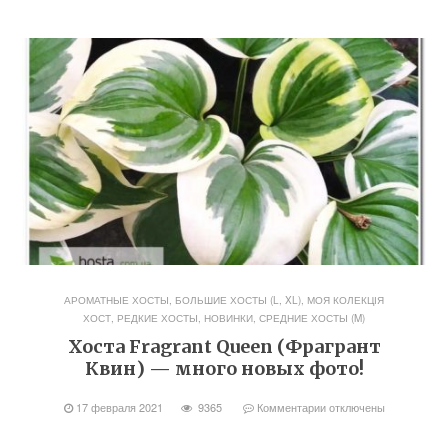
АРОМАТНЫЕ ХОСТЫ
,
БОЛЬШИЕ ХОСТЫ (L, XL)
,
МОЯ КОЛЕКЦІЯ
ХОСТ
,
РЕДКИЕ ХОСТЫ, НОВИНКИ
,
СРЕДНИЕ ХОСТЫ (M)
Хоста Fragrant Queen (Фрагрант
Квин) — много новых фото!
17 февраля 2021
9365
Комментарии
отключены