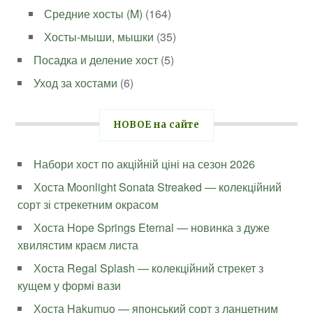
Средние хосты (M)
(164)
Хосты-мыши, мышки
(35)
Посадка и деление хост
(5)
Уход за хостами
(6)
НОВОЕ на сайте
Набори хост по акційній ціні на сезон 2026
Хоста Moonlight Sonata Streaked — колекційний
сорт зі стрекетним окрасом
Хоста Hope Springs Eternal — новинка з дуже
хвилястим краєм листа
Хоста Regal Splash — колекційний стрекет з
кущем у формі вази
Хоста Hakumuo — японський сорт з ланцетним