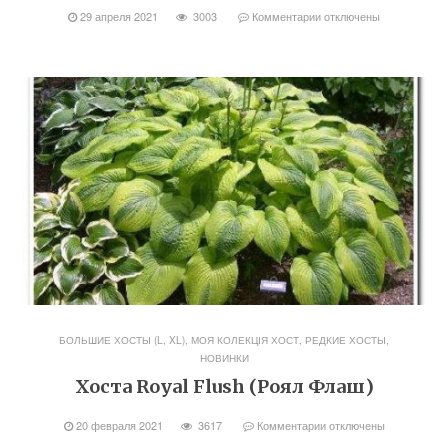
29 апреля 2021
3003
Комментарии
отключены
БОЛЬШИЕ ХОСТЫ (L, XL)
,
МОЯ КОЛЕКЦІЯ ХОСТ
,
РЕДКИЕ ХОСТЫ,
НОВИНКИ
Хоста Royal Flush (Роял Флаш)
20 февраля 2021
3617
Комментарии
отключены