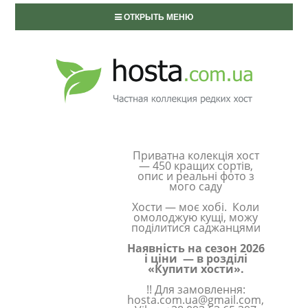
ОТКРЫТЬ МЕНЮ
Приватна колекція хост
— 450 кращих сортів,
опис и реальні фото з
мого саду
Хости — моє хобі. Коли
омолоджую кущі, можу
поділитися саджанцями
Наявність на сезон 2026
і ціни — в розділі
«Купити хости».
!! Для замовлення:
hosta.com.ua@gmail.com,