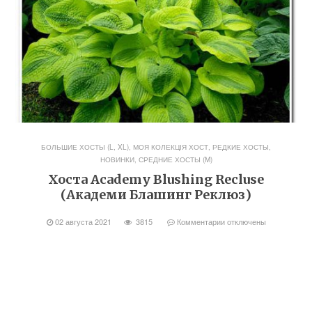
БОЛЬШИЕ ХОСТЫ (L, XL)
,
МОЯ КОЛЕКЦІЯ ХОСТ
,
РЕДКИЕ ХОСТЫ,
НОВИНКИ
,
СРЕДНИЕ ХОСТЫ (M)
Хоста Academy Blushing Recluse
(Академи Блашинг Реклюз)
02 августа 2021
3815
Комментарии
отключены