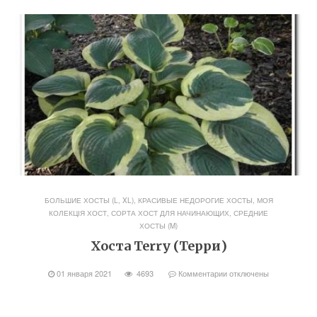
БОЛЬШИЕ ХОСТЫ (L, XL)
,
КРАСИВЫЕ НЕДОРОГИЕ ХОСТЫ
,
МОЯ
КОЛЕКЦІЯ ХОСТ
,
СОРТА ХОСТ ДЛЯ НАЧИНАЮЩИХ
,
СРЕДНИЕ
ХОСТЫ (M)
Хоста Terry (Терри)
01 января 2021
4693
Комментарии
отключены