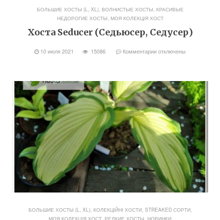
БОЛЬШИЕ ХОСТЫ (L, XL)
,
ВОЛНИСТЫЕ ХОСТЫ
,
КРАСИВЫЕ
НЕДОРОГИЕ ХОСТЫ
,
МОЯ КОЛЕКЦІЯ ХОСТ
Хоста Seducer (Седьюсер, Седусер)
10 июля 2021
15086
Комментарии
отключены
БОЛЬШИЕ ХОСТЫ (L, XL)
,
КОЛЕКЦІЙНІ ХОСТИ, STREAKED СОРТИ
,
МОЯ КОЛЕКЦІЯ ХОСТ
,
РЕДКИЕ ХОСТЫ, НОВИНКИ