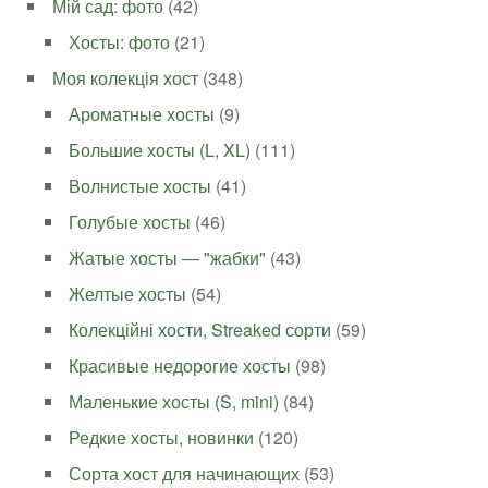
Мій сад: фото
(42)
Хосты: фото
(21)
Моя колекція хост
(348)
Ароматные хосты
(9)
Большие хосты (L, XL)
(111)
Волнистые хосты
(41)
Голубые хосты
(46)
Жатые хосты — "жабки"
(43)
Желтые хосты
(54)
Колекційні хости, Streaked сорти
(59)
Красивые недорогие хосты
(98)
Маленькие хосты (S, mini)
(84)
Редкие хосты, новинки
(120)
Сорта хост для начинающих
(53)