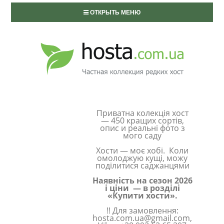
ОТКРЫТЬ МЕНЮ
Приватна колекція хост
— 450 кращих сортів,
опис и реальні фото з
мого саду
Хости — моє хобі. Коли
омолоджую кущі, можу
поділитися саджанцями
Наявність на сезон 2026
і ціни — в розділі
«Купити хости».
!! Для замовлення:
hosta.com.ua@gmail.com,