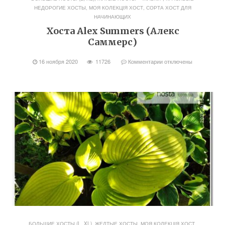
НЕДОРОГИЕ ХОСТЫ
,
МОЯ КОЛЕКЦІЯ ХОСТ
,
СОРТА ХОСТ ДЛЯ
НАЧИНАЮЩИХ
Хоста Alex Summers (Алекс
Саммерс)
16 ноября 2020
11726
Комментарии
отключены
БОЛЬШИЕ ХОСТЫ (L, XL)
,
ЖЕЛТЫЕ ХОСТЫ
,
МОЯ КОЛЕКЦІЯ ХОСТ
,