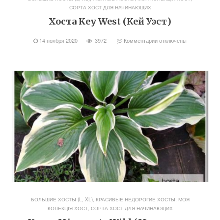
СОРТА ХОСТ ДЛЯ НАЧИНАЮЩИХ
Хоста Key West (Кей Уэст)
14 ноября 2020
3972
Комментарии
отключены
БОЛЬШИЕ ХОСТЫ (L, XL)
,
КРАСИВЫЕ НЕДОРОГИЕ ХОСТЫ
,
МОЯ
КОЛЕКЦІЯ ХОСТ
,
СОРТА ХОСТ ДЛЯ НАЧИНАЮЩИХ