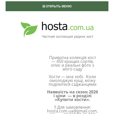
ОТКРЫТЬ МЕНЮ
Приватна колекція хост
— 450 кращих сортів,
опис и реальні фото з
мого саду
Хости — моє хобі. Коли
омолоджую кущі, можу
поділитися саджанцями
Наявність на сезон 2026
і ціни — в розділі
«Купити хости».
!! Для замовлення:
hosta.com.ua@gmail.com,