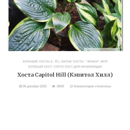
БОЛЬШИЕ ХОСТЫ (L, XL)
,
ЖАТЫЕ ХОСТЫ - "ЖАБКИ"
,
МОЯ
КОЛЕКЦІЯ ХОСТ
,
СОРТА ХОСТ ДЛЯ НАЧИНАЮЩИХ
Хоста Capitol Hill (Кэпитол Хилл)
06 декабря 2020
5609
Комментарии
отключены