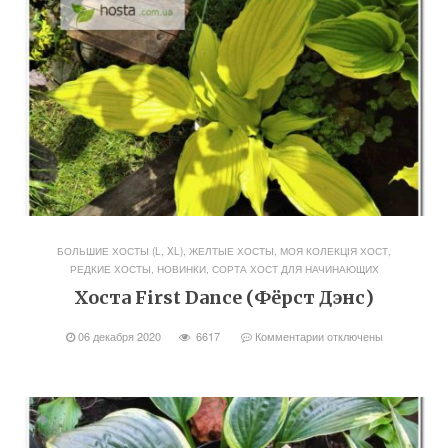
БОЛЬШИЕ ХОСТЫ (L, XL)
,
ЖЕЛТЫЕ ХОСТЫ
,
МОЯ КОЛЕКЦІЯ ХОСТ
,
РЕДКИЕ ХОСТЫ, НОВИНКИ
,
СОРТА ХОСТ ДЛЯ НАЧИНАЮЩИХ
Хоста First Dance (Фёрст Дэнс)
06 декабря 2020
6617
Комментарии
отключены