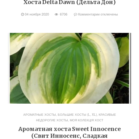
Хоста Delta Dawn (Дельта Дон)
04 ноября 2020
6706
Комментарии
отключены
АРОМАТНЫЕ ХОСТЫ
,
БОЛЬШИЕ ХОСТЫ (L, XL)
,
КРАСИВЫЕ
НЕДОРОГИЕ ХОСТЫ
,
МОЯ КОЛЕКЦІЯ ХОСТ
Ароматная хоста Sweet Innocence
(Свит Инносенс, Сладкая