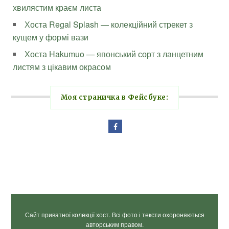
хвилястим краєм листа
Хоста Regal Splash — колекційний стрекет з
кущем у формі вази
Хоста Hakumuo — японський сорт з ланцетним
листям з цікавим окрасом
Моя страничка в Фейсбуке:
Сайт приватної колекції хост. Всі фото і тексти охороняються
авторським правом.