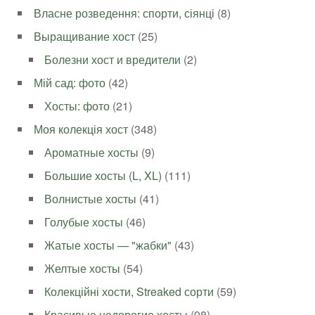
Власне розведення: спорти, сіянці
(8)
Выращивание хост
(25)
Болезни хост и вредители
(2)
Мій сад: фото
(42)
Хосты: фото
(21)
Моя колекція хост
(348)
Ароматные хосты
(9)
Большие хосты (L, XL)
(111)
Волнистые хосты
(41)
Голубые хосты
(46)
Жатые хосты — "жабки"
(43)
Желтые хосты
(54)
Колекційні хости, Streaked сорти
(59)
Красивые недорогие хосты
(98)