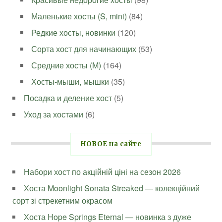
Маленькие хосты (S, mini)
(84)
Редкие хосты, новинки
(120)
Сорта хост для начинающих
(53)
Средние хосты (M)
(164)
Хосты-мыши, мышки
(35)
Посадка и деление хост
(5)
Уход за хостами
(6)
НОВОЕ на сайте
Набори хост по акційній ціні на сезон 2026
Хоста Moonlight Sonata Streaked — колекційний
сорт зі стрекетним окрасом
Хоста Hope Springs Eternal — новинка з дуже