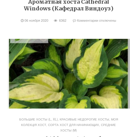
Ароматная хоста Cathedral
Windows (Кафедрал Виндоуз)
06 ноября 2020
6362
Комментарии
отключены
БОЛЬШИЕ ХОСТЫ (L, XL)
,
КРАСИВЫЕ НЕДОРОГИЕ ХОСТЫ
,
МОЯ
КОЛЕКЦІЯ ХОСТ
,
СОРТА ХОСТ ДЛЯ НАЧИНАЮЩИХ
,
СРЕДНИЕ
ХОСТЫ (M)