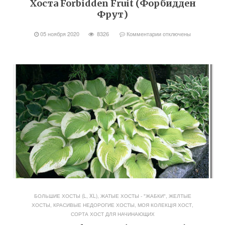
Хоста Forbidden Fruit (Форбидден
Фрут)
05 ноября 2020
8326
Комментарии
отключены
БОЛЬШИЕ ХОСТЫ (L, XL)
,
ЖАТЫЕ ХОСТЫ - "ЖАБКИ"
,
ЖЕЛТЫЕ
ХОСТЫ
,
КРАСИВЫЕ НЕДОРОГИЕ ХОСТЫ
,
МОЯ КОЛЕКЦІЯ ХОСТ
,
СОРТА ХОСТ ДЛЯ НАЧИНАЮЩИХ