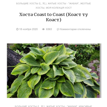
БОЛЬШИЕ ХОСТЫ (L, XL)
,
ЖАТЫЕ ХОСТЫ - "ЖАБКИ"
,
ЖЕЛТЫЕ
ХОСТЫ
,
МОЯ КОЛЕКЦІЯ ХОСТ
Хоста Coast to Coast (Коаст ту
Коаст)
18 ноября 2020
6363
Комментарии
отключены
БОЛЬШИЕ ХОСТЫ (L, XL)
,
ЖАТЫЕ ХОСТЫ - "ЖАБКИ"
,
КРАСИВЫЕ