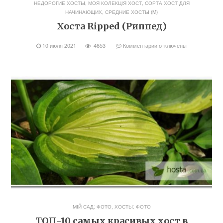
НЕДОРОГИЕ ХОСТЫ
,
МОЯ КОЛЕКЦІЯ ХОСТ
,
СОРТА ХОСТ ДЛЯ
НАЧИНАЮЩИХ
,
СРЕДНИЕ ХОСТЫ (M)
Хоста Ripped (Риппед)
10 июля 2021
4653
Комментарии
отключены
МІЙ САД: ФОТО
,
ХОСТЫ: ФОТО
ТОП-10 самых красивых хост в