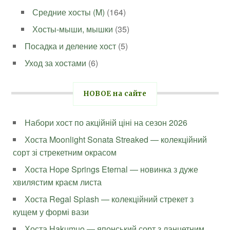
Средние хосты (M)
(164)
Хосты-мыши, мышки
(35)
Посадка и деление хост
(5)
Уход за хостами
(6)
НОВОЕ на сайте
Набори хост по акційній ціні на сезон 2026
Хоста Moonlight Sonata Streaked — колекційний
сорт зі стрекетним окрасом
Хоста Hope Springs Eternal — новинка з дуже
хвилястим краєм листа
Хоста Regal Splash — колекційний стрекет з
кущем у формі вази
Хоста Hakumuo — японський сорт з ланцетним