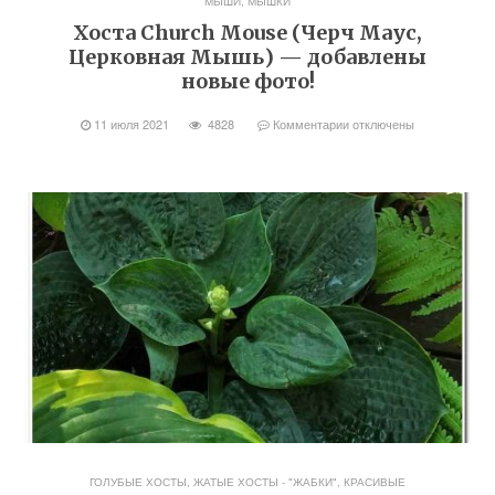
МЫШИ, МЫШКИ
Хоста Church Mouse (Черч Маус,
Церковная Мышь) — добавлены
новые фото!
11 июля 2021
4828
Комментарии
отключены
ГОЛУБЫЕ ХОСТЫ
,
ЖАТЫЕ ХОСТЫ - "ЖАБКИ"
,
КРАСИВЫЕ