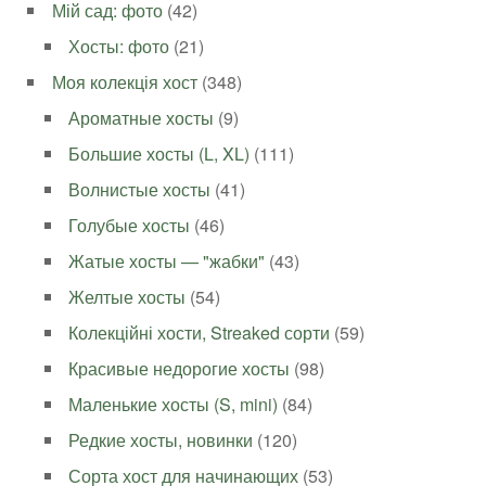
Мій сад: фото
(42)
Хосты: фото
(21)
Моя колекція хост
(348)
Ароматные хосты
(9)
Большие хосты (L, XL)
(111)
Волнистые хосты
(41)
Голубые хосты
(46)
Жатые хосты — "жабки"
(43)
Желтые хосты
(54)
Колекційні хости, Streaked сорти
(59)
Красивые недорогие хосты
(98)
Маленькие хосты (S, mini)
(84)
Редкие хосты, новинки
(120)
Сорта хост для начинающих
(53)