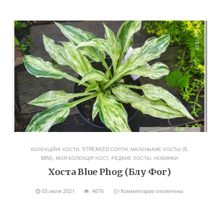
КОЛЕКЦІЙНІ ХОСТИ, STREAKED СОРТИ
,
МАЛЕНЬКИЕ ХОСТЫ (S,
MINI)
,
МОЯ КОЛЕКЦІЯ ХОСТ
,
РЕДКИЕ ХОСТЫ, НОВИНКИ
Хоста Blue Phog (Блу Фог)
03 июля 2021
4676
Комментарии
отключены