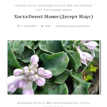
ГОЛУБЫЕ ХОСТЫ
,
МАЛЕНЬКИЕ ХОСТЫ (S, MINI)
,
МОЯ КОЛЕКЦІЯ
ХОСТ
,
ХОСТЫ-МЫШИ, МЫШКИ
Хоста Desert Mouse (Десерт Маус)
11 июля 2021
4289
Комментарии
отключены
МАЛЕНЬКИЕ ХОСТЫ (S, MINI)
,
МОЯ КОЛЕКЦІЯ ХОСТ
,
ХОСТЫ-