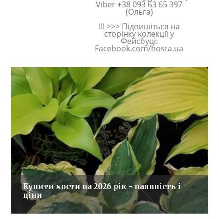
Viber +38 093 63 65 397
(Ольга)
!!! >>> Підпишіться на
сторінку колекції у
Фейсбуці:
Facebook.com/hosta.ua
Купити хости на 2026 рік - наявність і
ціни