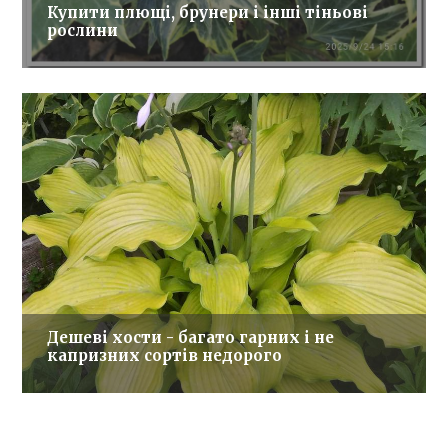
Купити плющі, брунери і інші тіньові
рослини
Дешеві хости - багато гарних і не
капризних сортів недорого