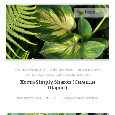
БОЛЬШИЕ ХОСТЫ (L, XL)
,
КОЛЕКЦІЙНІ ХОСТИ, STREAKED СОРТИ
,
МОЯ КОЛЕКЦІЯ ХОСТ
,
РЕДКИЕ ХОСТЫ, НОВИНКИ
Хоста Simply Sharon (Симпли
Шарон)
01 августа 2021
7274
Комментарии
отключены