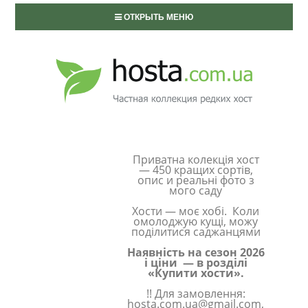
ОТКРЫТЬ МЕНЮ
Приватна колекція хост
— 450 кращих сортів,
опис и реальні фото з
мого саду
Хости — моє хобі. Коли
омолоджую кущі, можу
поділитися саджанцями
Наявність на сезон 2026
і ціни — в розділі
«Купити хости».
!! Для замовлення:
hosta.com.ua@gmail.com,