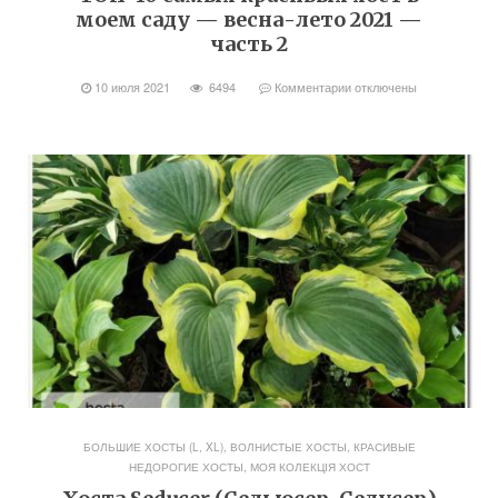
моем саду — весна-лето 2021 —
часть 2
10 июля 2021
6494
Комментарии
отключены
БОЛЬШИЕ ХОСТЫ (L, XL)
,
ВОЛНИСТЫЕ ХОСТЫ
,
КРАСИВЫЕ
НЕДОРОГИЕ ХОСТЫ
,
МОЯ КОЛЕКЦІЯ ХОСТ