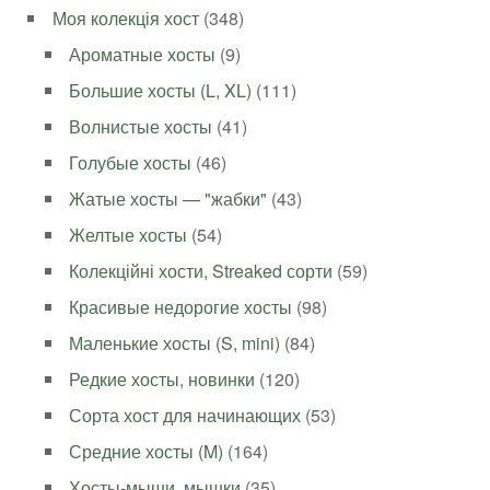
Моя колекція хост
(348)
Ароматные хосты
(9)
Большие хосты (L, XL)
(111)
Волнистые хосты
(41)
Голубые хосты
(46)
Жатые хосты — "жабки"
(43)
Желтые хосты
(54)
Колекційні хости, Streaked сорти
(59)
Красивые недорогие хосты
(98)
Маленькие хосты (S, mini)
(84)
Редкие хосты, новинки
(120)
Сорта хост для начинающих
(53)
Средние хосты (M)
(164)
Хосты-мыши, мышки
(35)