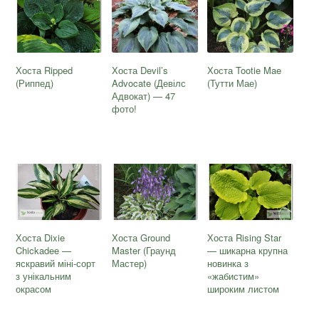
Хоста Ripped
Хоста Devil’s
Хоста Tootie Mae
(Риппед)
Advocate (Девілс
(Тутти Мае)
Адвокат) — 47
фото!
Хоста Dixie
Хоста Ground
Хоста Rising Star
Chickadee —
Master (Граунд
— шикарна крупна
яскравий міні-сорт
Мастер)
новинка з
з унікальним
«жабистим»
окрасом
широким листом