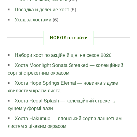
Посадка и деление хост
(5)
Уход за хостами
(6)
НОВОЕ на сайте
Набори хост по акційній ціні на сезон 2026
Хоста Moonlight Sonata Streaked — колекційний
сорт зі стрекетним окрасом
Хоста Hope Springs Eternal — новинка з дуже
хвилястим краєм листа
Хоста Regal Splash — колекційний стрекет з
кущем у формі вази
Хоста Hakumuo — японський сорт з ланцетним
листям з цікавим окрасом