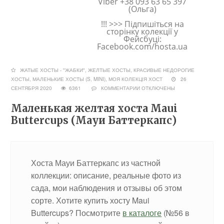
Viber +38 093 63 65 397
(Ольга)
!!! >>> Підпишіться на
сторінку колекції у
Фейсбуці:
Facebook.com/hosta.ua
ЖАТЫЕ ХОСТЫ - "ЖАБКИ"
,
ЖЕЛТЫЕ ХОСТЫ
,
КРАСИВЫЕ НЕДОРОГИЕ
ХОСТЫ
,
МАЛЕНЬКИЕ ХОСТЫ (S, MINI)
,
МОЯ КОЛЕКЦІЯ ХОСТ
26
СЕНТЯБРЯ 2020
6361
КОММЕНТАРИИ
ОТКЛЮЧЕНЫ
Маленькая желтая хоста Maui
Buttercups (Мауи Баттеркапс)
Хоста Мауи Баттеркапс из частной
коллекции: описание, реальные фото из
сада, мои наблюдения и отзывы об этом
сорте. Хотите купить хосту Maui
Buttercups? Посмотрите
в каталоге
(№56 в