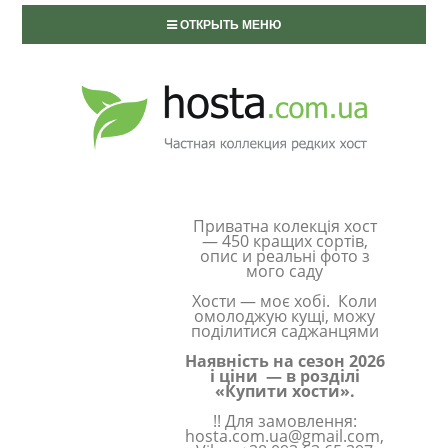
ОТКРЫТЬ МЕНЮ
Приватна колекція хост
— 450 кращих сортів,
опис и реальні фото з
мого саду
Хости — моє хобі. Коли
омолоджую кущі, можу
поділитися саджанцями
Наявність на сезон 2026
і ціни — в розділі
«Купити хости».
!! Для замовлення:
hosta.com.ua@gmail.com,