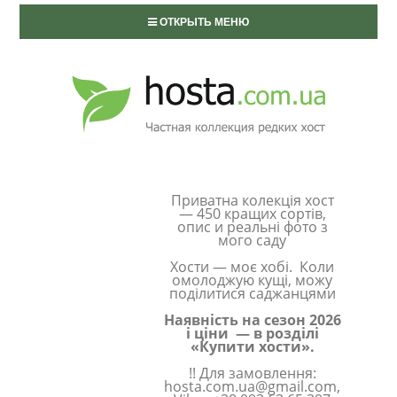
ОТКРЫТЬ МЕНЮ
Приватна колекція хост
— 450 кращих сортів,
опис и реальні фото з
мого саду
Хости — моє хобі. Коли
омолоджую кущі, можу
поділитися саджанцями
Наявність на сезон 2026
і ціни — в розділі
«Купити хости».
!! Для замовлення:
hosta.com.ua@gmail.com,