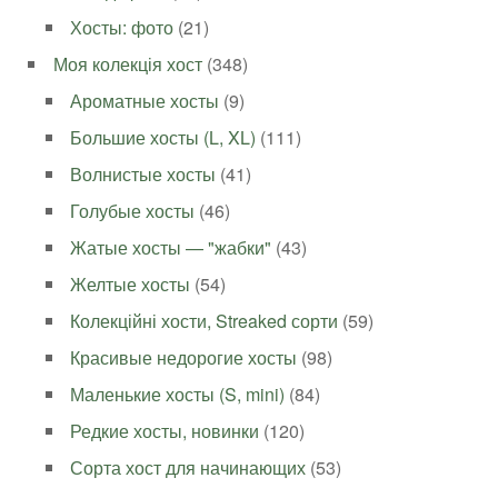
Хосты: фото
(21)
Моя колекція хост
(348)
Ароматные хосты
(9)
Большие хосты (L, XL)
(111)
Волнистые хосты
(41)
Голубые хосты
(46)
Жатые хосты — "жабки"
(43)
Желтые хосты
(54)
Колекційні хости, Streaked сорти
(59)
Красивые недорогие хосты
(98)
Маленькие хосты (S, mini)
(84)
Редкие хосты, новинки
(120)
Сорта хост для начинающих
(53)