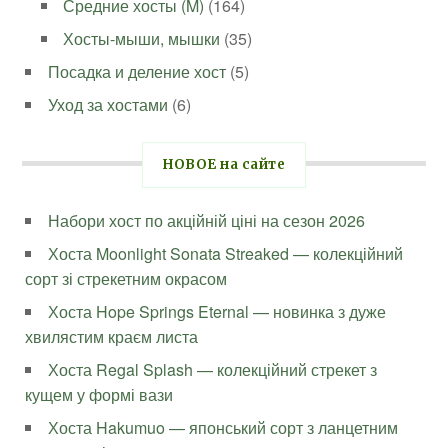
Средние хосты (M)
(164)
Хосты-мыши, мышки
(35)
Посадка и деление хост
(5)
Уход за хостами
(6)
НОВОЕ на сайте
Набори хост по акційній ціні на сезон 2026
Хоста Moonlight Sonata Streaked — колекційний
сорт зі стрекетним окрасом
Хоста Hope Springs Eternal — новинка з дуже
хвилястим краєм листа
Хоста Regal Splash — колекційний стрекет з
кущем у формі вази
Хоста Hakumuo — японський сорт з ланцетним