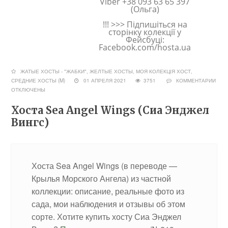
Viber +38 093 63 65 397
(Ольга)
!!! >>> Підпишіться на
сторінку колекції у
Фейсбуці:
Facebook.com/hosta.ua
ЖАТЫЕ ХОСТЫ - "ЖАБКИ"
,
ЖЕЛТЫЕ ХОСТЫ
,
МОЯ КОЛЕКЦІЯ ХОСТ
,
СРЕДНИЕ ХОСТЫ (M)
01 АПРЕЛЯ 2021
3751
КОММЕНТАРИИ
ОТКЛЮЧЕНЫ
Хоста Sea Angel Wings (Сиа Энджел
Вингс)
Хоста Sea Angel Wings (в переводе —
Крылья Морского Ангела) из частной
коллекции: описание, реальные фото из
сада, мои наблюдения и отзывы об этом
сорте. Хотите купить хосту Сиа Энджел