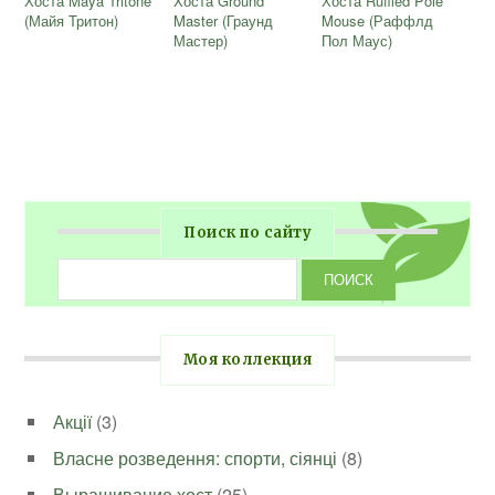
Хоста Maya Tritone
Хоста Ground
Хоста Ruffled Pole
(Майя Тритон)
Master (Граунд
Mouse (Раффлд
Мастер)
Пол Маус)
Поиск по сайту
Моя коллекция
Акції
(3)
Власне розведення: спорти, сіянці
(8)
Выращивание хост
(25)