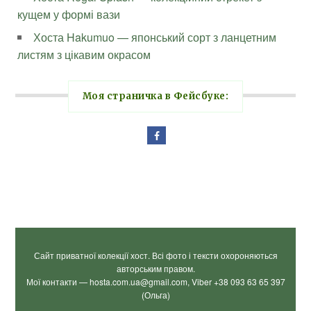
кущем у формі вази
Хоста Hakumuo — японський сорт з ланцетним
листям з цікавим окрасом
Моя страничка в Фейсбуке:
Сайт приватної колекції хост. Всі фото і тексти охороняються
авторським правом.
Мої контакти — hosta.com.ua@gmail.com, Viber +38 093 63 65 397
(Ольга)