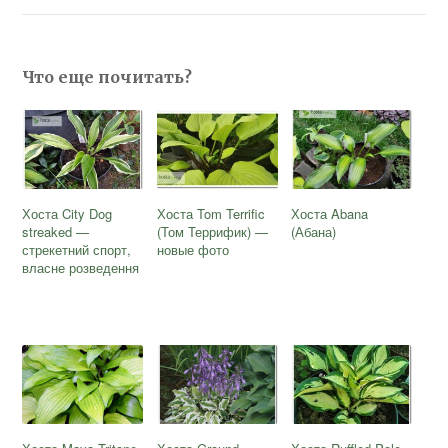
Что еще почитать?
Хоста City Dog
Хоста Tom Terrific
Хоста Abana
streaked —
(Том Террифик) —
(Абана)
стрекетний спорт,
новые фото
власне розведення