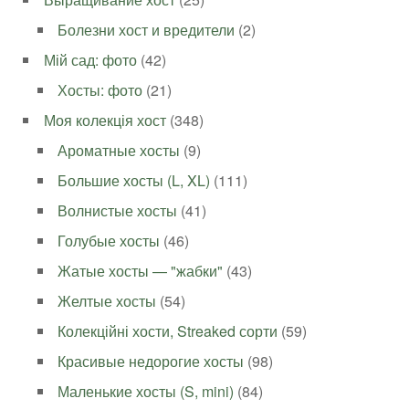
Болезни хост и вредители
(2)
Мій сад: фото
(42)
Хосты: фото
(21)
Моя колекція хост
(348)
Ароматные хосты
(9)
Большие хосты (L, XL)
(111)
Волнистые хосты
(41)
Голубые хосты
(46)
Жатые хосты — "жабки"
(43)
Желтые хосты
(54)
Колекційні хости, Streaked сорти
(59)
Красивые недорогие хосты
(98)
Маленькие хосты (S, mini)
(84)