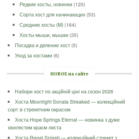
Редкие хосты, новинки
(120)
Сорта хост для начинающих
(53)
Средние хосты (M)
(164)
Хосты-мыши, мышки
(35)
Посадка и деление хост
(5)
Уход за хостами
(6)
НОВОЕ на сайте
Набори хост по акційній ціні на сезон 2026
Хоста Moonlight Sonata Streaked — колекційний
сорт зі стрекетним окрасом
Хоста Hope Springs Eternal — новинка з дуже
хвилястим краєм листа
Хоста Regal Splash — колекційний стрекет з