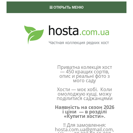
ОТКРЫТЬ МЕНЮ
Приватна колекція хост
— 450 кращих сортів,
опис и реальні фото з
мого саду
Хости — моє хобі. Коли
омолоджую кущі, можу
поділитися саджанцями
Наявність на сезон 2026
і ціни — в розділі
«Купити хости».
!! Для замовлення:
hosta.com.ua@gmail.com,