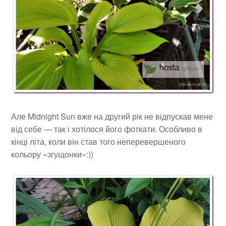
Але Midnight Sun вже на другий рік не відпускав мене
від себе — так і хотілося його фоткати. Особливо в
кінці літа, коли він став того неперевершеного
кольору «згущонки»:))