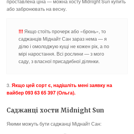
проставлена ціна — можна хосту Midnight Sun купить
або забронювать на весну.
!!!
Якщо стоїть прочерк або «бронь», то
саджанців Міднайт Сан зараз нема — я
ділю і омолоджую кущі не кожен рік, а по
мірі наростання. Всі рослини — з мого
саду, з власної присадибної ділянки.
3.
Якщо цей сорт є, надішліть мені заявку на
вайбер 093 63 65 397 (Ольга).
Саджанці хости Midnight Sun
Якими можуть бути саджанці Міднайт Сан: