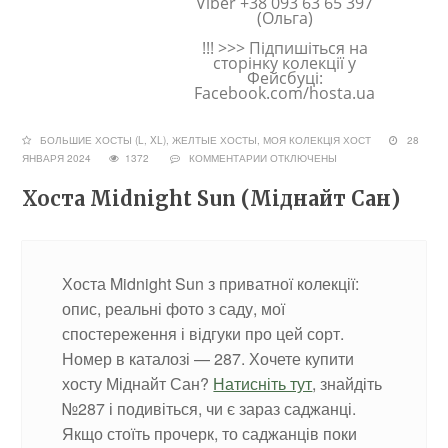
Viber +38 093 63 65 397
(Ольга)
!!! >>> Підпишіться на
сторінку колекції у
Фейсбуці:
Facebook.com/hosta.ua
БОЛЬШИЕ ХОСТЫ (L, XL)
,
ЖЕЛТЫЕ ХОСТЫ
,
МОЯ КОЛЕКЦІЯ ХОСТ
28
ЯНВАРЯ 2024
1372
КОММЕНТАРИИ
ОТКЛЮЧЕНЫ
Хоста Midnight Sun (Міднайт Сан)
Хоста Midnight Sun з приватної колекції:
опис, реальні фото з саду, мої
спостереження і відгуки про цей сорт.
Номер в каталозі — 287. Хочете купити
хосту Міднайт Сан?
Натисніть тут
, знайдіть
№287 і подивіться, чи є зараз саджанці.
Якщо стоїть прочерк, то саджанців поки