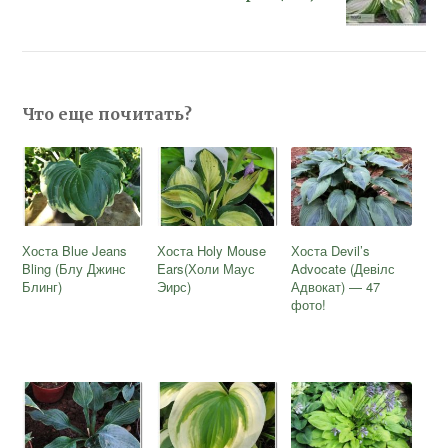
Что еще почитать?
Хоста Blue Jeans
Хоста Holy Mouse
Хоста Devil’s
Bling (Блу Джинс
Ears(Холи Маус
Advocate (Девілс
Блинг)
Эирс)
Адвокат) — 47
фото!