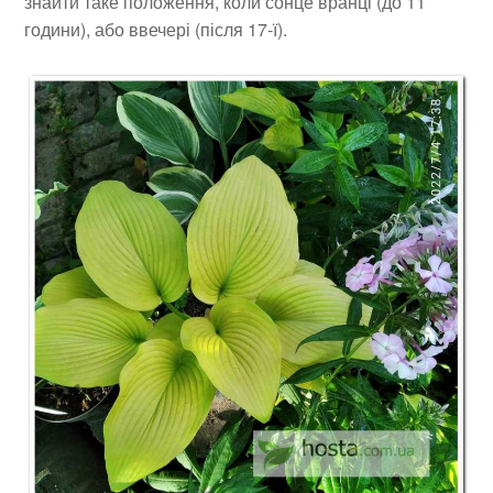
знайти таке положення, коли сонце вранці (до 11
години), або ввечері (після 17-ї).