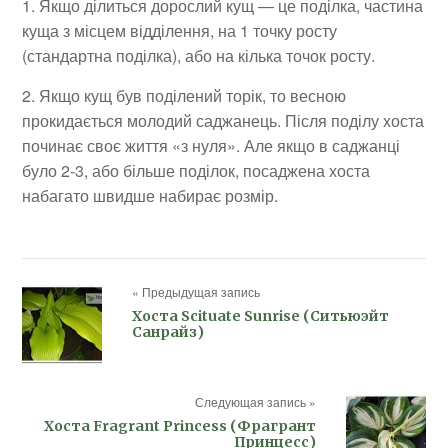
1. Якщо ділиться дорослий кущ — це поділка, частина
куща з місцем відділення, на 1 точку росту
(стандартна поділка), або на кілька точок росту.
2. Якщо кущ був поділений торік, то весною
прокидається молодий саджанець. Після поділу хоста
починає своє життя «з нуля». Але якщо в саджанці
було 2-3, або більше поділок, посаджена хоста
набагато швидше набирає розмір.
« Предыдущая запись
Хоста Scituate Sunrise (Ситьюэйт
Санрайз)
Следующая запись »
Хоста Fragrant Princess (Фрагрант
Принцесс)