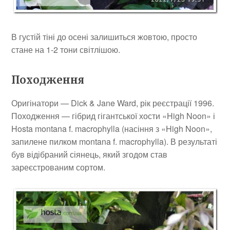
В густій тіні до осені залишиться жовтою, просто
стане на 1-2 тони світлішою.
Походження
Оригінатори — Dick & Jane Ward, рік реєстрації 1996.
Походження — гібрид гігантської хости «High Noon» і
Hosta montana f. macrophylla (насіння з «High Noon»,
запилене пилком montana f. macrophylla). В результаті
був відібраний сіянець, який згодом став
зареєстрованим сортом.