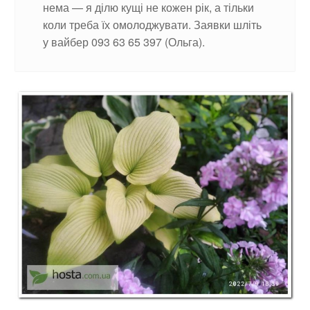
нема — я ділю кущі не кожен рік, а тільки
коли треба їх омолоджувати. Заявки шліть
у вайбер 093 63 65 397 (Ольга).