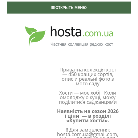
ОТКРЫТЬ МЕНЮ
Приватна колекція хост
— 450 кращих сортів,
опис и реальні фото з
мого саду
Хости — моє хобі. Коли
омолоджую кущі, можу
поділитися саджанцями
Наявність на сезон 2026
і ціни — в розділі
«Купити хости».
!! Для замовлення:
hosta.com.ua@gmail.com,