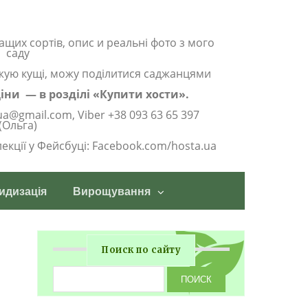
ащих сортів, опис и реальні фото з мого
саду
жую кущі, можу поділитися саджанцями
 ціни — в розділі «Купити хости».
ua@gmail.com, Viber +38 093 63 65 397
(Ольга)
олекції у Фейсбуці: Facebook.com/hosta.ua
идизація
Вирощування
Поиск по сайту