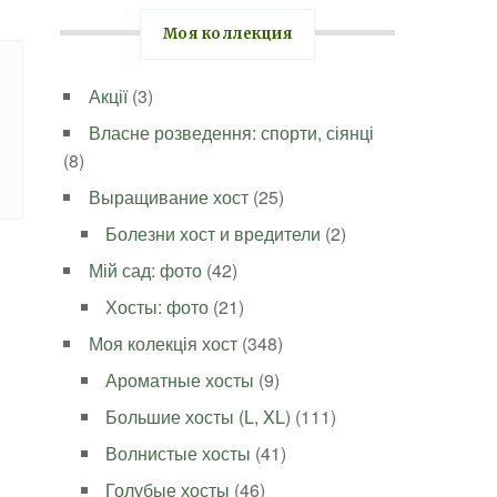
Моя коллекция
Акції
(3)
Власне розведення: спорти, сіянці
(8)
Выращивание хост
(25)
Болезни хост и вредители
(2)
Мій сад: фото
(42)
Хосты: фото
(21)
Моя колекція хост
(348)
Ароматные хосты
(9)
Большие хосты (L, XL)
(111)
Волнистые хосты
(41)
Голубые хосты
(46)