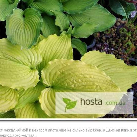
т между каймой и центром листа еще не сильно выражен, а Дансинг Квин в эт
период ярко-желтая.