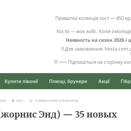
Приватна колекція хост — 450 кр
Хости — моє хобі. Коли омолод
Наявність на сезон 2026 і
!! Для замовлення: hosta.com.
!!! >>> Підпишіться на сторінку к
Купити півонії
Плющі, брунери
Акції
Гібр
Я 2022
4247
КОММЕНТАРИИ
ОТКЛЮЧЕНЫ
(Джорнис Энд) — 35 новых