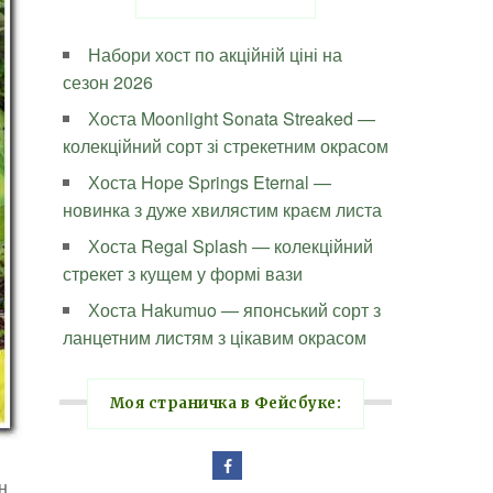
Набори хост по акційній ціні на
сезон 2026
Хоста Moonlight Sonata Streaked —
колекційний сорт зі стрекетним окрасом
Хоста Hope Springs Eternal —
новинка з дуже хвилястим краєм листа
Хоста Regal Splash — колекційний
стрекет з кущем у формі вази
Хоста Hakumuo — японський сорт з
ланцетним листям з цікавим окрасом
Моя страничка в Фейсбуке:
н