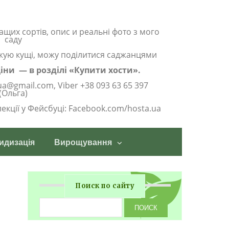
ащих сортів, опис и реальні фото з мого
саду
жую кущі, можу поділитися саджанцями
 ціни — в розділі «Купити хости».
ua@gmail.com, Viber +38 093 63 65 397
(Ольга)
олекції у Фейсбуці: Facebook.com/hosta.ua
идизація
Вирощування
Поиск по сайту