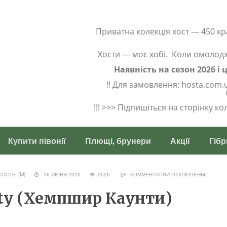
Приватна колекція хост — 450 кр
Хости — моє хобі. Коли омолод
Наявність на сезон 2026 і
!! Для замовлення: hosta.com.
!!! >>> Підпишіться на сторінку к
Купити півонії
Плющі, брунери
Акції
Гібр
ХОСТЫ (M)
16 ИЮНЯ 2020
2526
КОММЕНТАРИИ
ОТКЛЮЧЕНЫ
nty (Хемпшир Каунти)