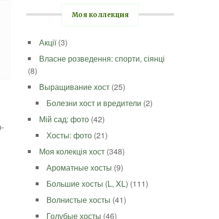
Моя коллекция
Акції
(3)
Власне розведення: спорти, сіянці
(8)
Выращивание хост
(25)
Болезни хост и вредители
(2)
Мій сад: фото
(42)
-
Хосты: фото
(21)
Моя колекція хост
(348)
Ароматные хосты
(9)
Большие хосты (L, XL)
(111)
Волнистые хосты
(41)
Голубые хосты
(46)