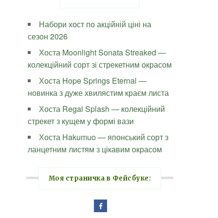
Набори хост по акційній ціні на
сезон 2026
Хоста Moonlight Sonata Streaked —
колекційний сорт зі стрекетним окрасом
Хоста Hope Springs Eternal —
новинка з дуже хвилястим краєм листа
Хоста Regal Splash — колекційний
стрекет з кущем у формі вази
Хоста Hakumuo — японський сорт з
ланцетним листям з цікавим окрасом
Моя страничка в Фейсбуке: