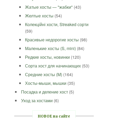
Жатые хосты — "жабки"
(43)
Желтые хосты
(54)
Колекційні хости, Streaked сорти
(59)
Красивые недорогие хосты
(98)
Маленькие хосты (S, mini)
(84)
Редкие хосты, новинки
(120)
Сорта хост для начинающих
(53)
Средние хосты (M)
(164)
Хосты-мыши, мышки
(35)
Посадка и деление хост
(5)
Уход за хостами
(6)
НОВОЕ на сайте