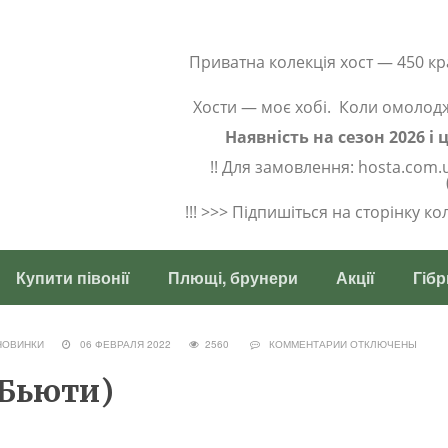
Приватна колекція хост — 450 кр
Хости — моє хобі. Коли омолод
Наявність на сезон 2026 і
!! Для замовлення: hosta.com.
!!! >>> Підпишіться на сторінку к
Купити півонії
Плющі, брунери
Акції
Гібр
НОВИНКИ
06 ФЕВРАЛЯ 2022
2560
КОММЕНТАРИИ
ОТКЛЮЧЕНЫ
 Бьюти)