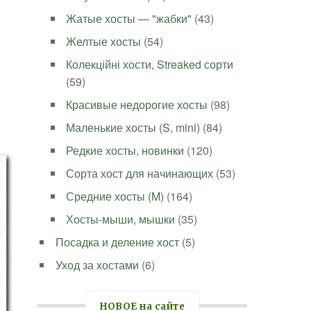
Жатые хосты — "жабки"
(43)
Желтые хосты
(54)
Колекційні хости, Streaked сорти
(59)
Красивые недорогие хосты
(98)
Маленькие хосты (S, mini)
(84)
Редкие хосты, новинки
(120)
Сорта хост для начинающих
(53)
Средние хосты (M)
(164)
Хосты-мыши, мышки
(35)
Посадка и деление хост
(5)
Уход за хостами
(6)
НОВОЕ на сайте