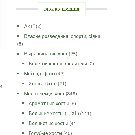
Моя коллекция
Акції
(3)
Власне розведення: спорти, сіянці
(8)
Выращивание хост
(25)
Болезни хост и вредители
(2)
Мій сад: фото
(42)
Хосты: фото
(21)
и
Моя колекція хост
(348)
Ароматные хосты
(9)
Большие хосты (L, XL)
(111)
Волнистые хосты
(41)
Голубые хосты
(46)