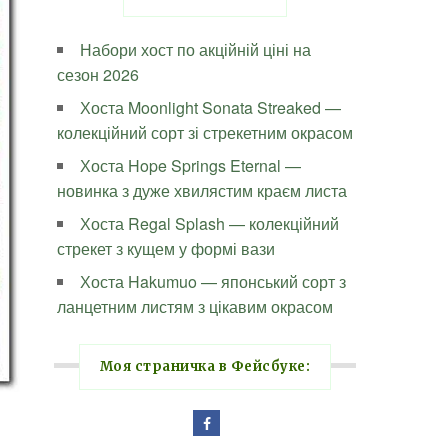
Набори хост по акційній ціні на
сезон 2026
Хоста Moonlight Sonata Streaked —
колекційний сорт зі стрекетним окрасом
Хоста Hope Springs Eternal —
новинка з дуже хвилястим краєм листа
Хоста Regal Splash — колекційний
стрекет з кущем у формі вази
Хоста Hakumuo — японський сорт з
ланцетним листям з цікавим окрасом
Моя страничка в Фейсбуке: