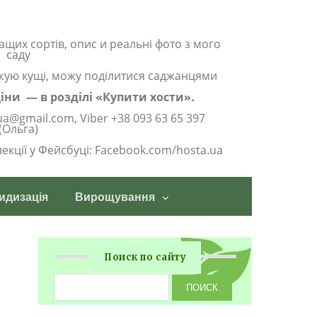
ащих сортів, опис и реальні фото з мого
саду
жую кущі, можу поділитися саджанцями
 ціни — в розділі «Купити хости».
ua@gmail.com, Viber +38 093 63 65 397
(Ольга)
олекції у Фейсбуці: Facebook.com/hosta.ua
идизація
Вирощування
Поиск по сайту