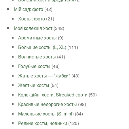
Мій сад: фото
(42)
Хосты: фото
(21)
Моя колекція хост
(348)
Ароматные хосты
(9)
Большие хосты (L, XL)
(111)
Волнистые хосты
(41)
Голубые хосты
(46)
Жатые хосты — "жабки"
(43)
Желтые хосты
(54)
Колекційні хости, Streaked сорти
(59)
Красивые недорогие хосты
(98)
Маленькие хосты (S, mini)
(84)
Редкие хосты, новинки
(120)