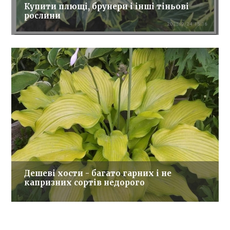
Купити плющі, брунери і інші тіньові
рослини
Дешеві хости - багато гарних і не
капризних сортів недорого