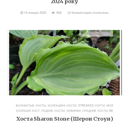
2024 року
19 января 2025
906
Комментарии
отключены
ВОЛНИСТЫЕ ХОСТЫ
,
КОЛЕКЦІЙНІ ХОСТИ, STREAKED СОРТИ
,
МОЯ
КОЛЕКЦІЯ ХОСТ
,
РЕДКИЕ ХОСТЫ, НОВИНКИ
,
СРЕДНИЕ ХОСТЫ (M)
Хоста Sharon Stone (Шерон Стоун)