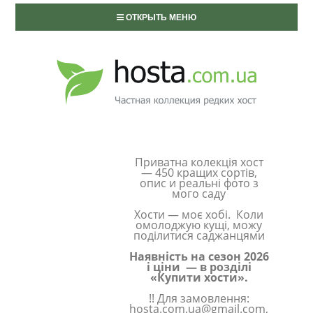
ОТКРЫТЬ МЕНЮ
Приватна колекція хост
— 450 кращих сортів,
опис и реальні фото з
мого саду
Хости — моє хобі. Коли
омолоджую кущі, можу
поділитися саджанцями
Наявність на сезон 2026
і ціни — в розділі
«Купити хости».
!! Для замовлення:
hosta.com.ua@gmail.com,