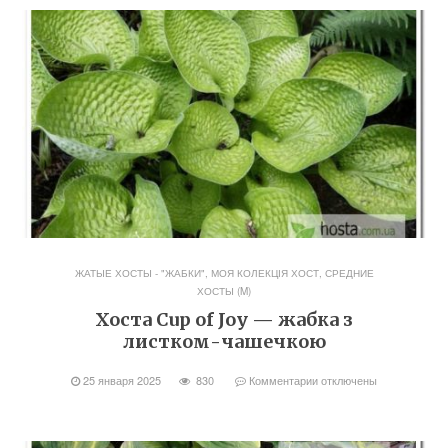
ЖАТЫЕ ХОСТЫ - "ЖАБКИ"
,
МОЯ КОЛЕКЦІЯ ХОСТ
,
СРЕДНИЕ
ХОСТЫ (M)
Хоста Cup of Joy — жабка з
листком-чашечкою
25 января 2025
830
Комментарии
отключены