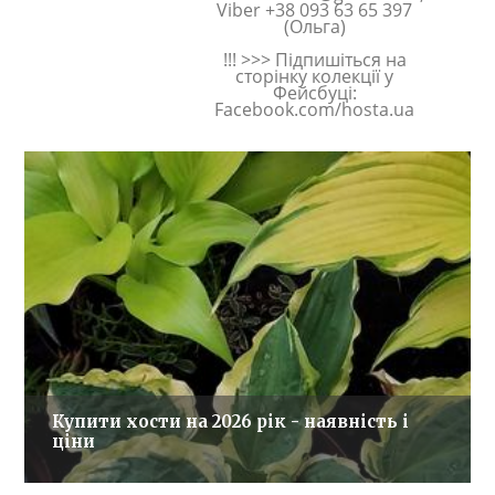
Viber +38 093 63 65 397
(Ольга)
!!! >>> Підпишіться на
сторінку колекції у
Фейсбуці:
Facebook.com/hosta.ua
Купити хости на 2026 рік - наявність і
ціни