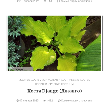
16 января 2025
854
Комментарии
отключены
ЖЕЛТЫЕ ХОСТЫ
,
МОЯ КОЛЕКЦІЯ ХОСТ
,
РЕДКИЕ ХОСТЫ,
НОВИНКИ
,
СРЕДНИЕ ХОСТЫ (M)
Хоста Django (Джанго)
07 января 2025
1082
Комментарии
отключены