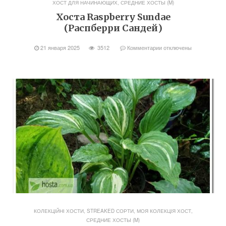
ХОСТ ДЛЯ НАЧИНАЮЩИХ
,
СРЕДНИЕ ХОСТЫ (M)
Хоста Raspberry Sundae
(Распберри Сандей)
21 января 2025
3512
Комментарии
отключены
КОЛЕКЦІЙНІ ХОСТИ, STREAKED СОРТИ
,
МОЯ КОЛЕКЦІЯ ХОСТ
,
СРЕДНИЕ ХОСТЫ (M)