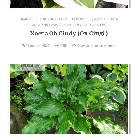
КРАСИВЫЕ НЕДОРОГИЕ ХОСТЫ
,
МОЯ КОЛЕКЦІЯ ХОСТ
,
СОРТА
ХОСТ ДЛЯ НАЧИНАЮЩИХ
,
СРЕДНИЕ ХОСТЫ (M)
Хоста Oh Cindy (Ох Сінді)
24 января 2025
965
Комментарии
отключены