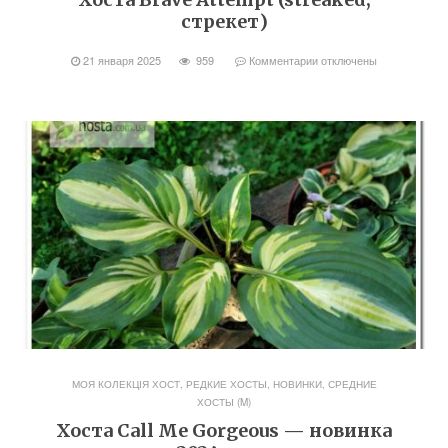
стрекет)
21 января 2025
959
Комментарии
отключены
МОЯ КОЛЕКЦІЯ ХОСТ
,
РЕДКИЕ ХОСТЫ, НОВИНКИ
,
СРЕДНИЕ
ХОСТЫ (M)
Хоста Call Me Gorgeous — новинка