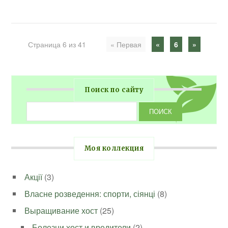
Страница 6 из 41
« Первая
«
6
»
Поиск по сайту
Моя коллекция
Акції
(3)
Власне розведення: спорти, сіянці
(8)
Выращивание хост
(25)
Болезни хост и вредители
(2)