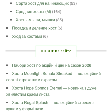
Сорта хост для начинающих
(53)
Средние хосты (M)
(164)
Хосты-мыши, мышки
(35)
Посадка и деление хост
(5)
Уход за хостами
(6)
НОВОЕ на сайте
Набори хост по акційній ціні на сезон 2026
Хоста Moonlight Sonata Streaked — колекційний
сорт зі стрекетним окрасом
Хоста Hope Springs Eternal — новинка з дуже
хвилястим краєм листа
Хоста Regal Splash — колекційний стрекет з
кущем у формі вази