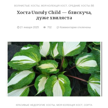
ВОЛНИСТЫЕ ХОСТЫ
,
МОЯ КОЛЕКЦІЯ ХОСТ
,
СРЕДНИЕ ХОСТЫ (M)
Хоста Unruly Child — блискуча,
дуже хвиляста
21 января 2025
702
Комментарии
отключены
КРАСИВЫЕ НЕДОРОГИЕ ХОСТЫ
,
МОЯ КОЛЕКЦІЯ ХОСТ
,
СОРТА