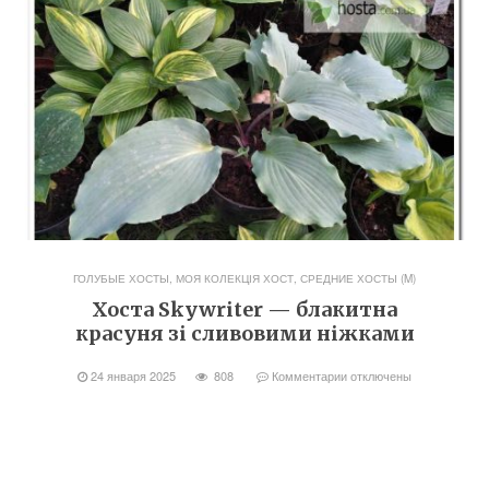
ГОЛУБЫЕ ХОСТЫ
,
МОЯ КОЛЕКЦІЯ ХОСТ
,
СРЕДНИЕ ХОСТЫ (M)
Хоста Skywriter — блакитна
красуня зі сливовими ніжками
24 января 2025
808
Комментарии
отключены