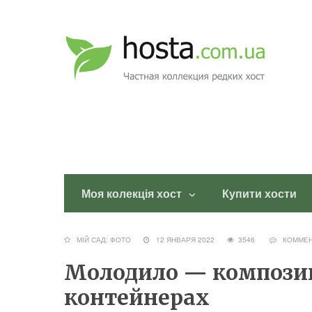
Моя колекція хост
Купити хости
МІЙ САД: ФОТО
12 ЯНВАРЯ 2022
3546
КОММЕ
Молодило — композиц
контейнерах