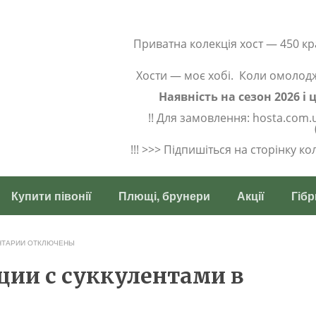
Приватна колекція хост — 450 кр
Хости — моє хобі. Коли омолод
Наявність на сезон 2026 і
!! Для замовлення: hosta.com.
!!! >>> Підпишіться на сторінку к
Купити півонії
Плющі, брунери
Акції
Гібр
НТАРИИ
ОТКЛЮЧЕНЫ
ии с суккулентами в