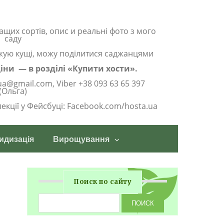
ащих сортів, опис и реальні фото з мого
саду
жую кущі, можу поділитися саджанцями
 ціни — в розділі «Купити хости».
ua@gmail.com, Viber +38 093 63 65 397
(Ольга)
олекції у Фейсбуці: Facebook.com/hosta.ua
идизація
Вирощування
Поиск по сайту