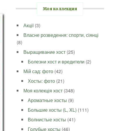
Моя коллекция
Акції
(3)
Власне розведення: спорти, сіянці
(8)
Выращивание хост
(25)
Болезни хост и вредители
(2)
Мій сад: фото
(42)
Хосты: фото
(21)
Моя колекція хост
(348)
Ароматные хосты
(9)
Большие хосты (L, XL)
(111)
Волнистые хосты
(41)
Голубые хосты
(46)