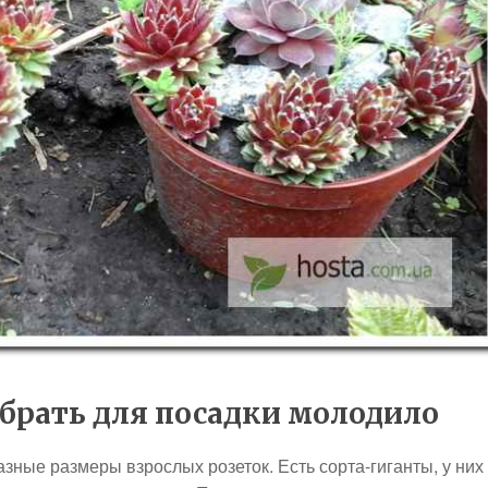
брать для посадки молодило
азные размеры взрослых розеток. Есть сорта-гиганты, у них