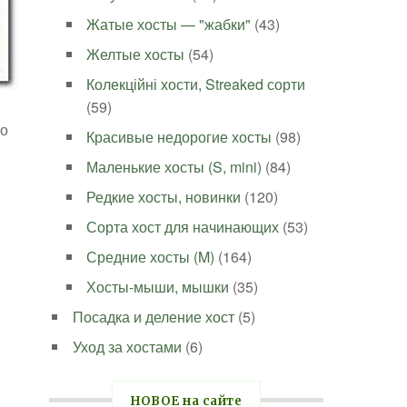
Жатые хосты — "жабки"
(43)
Желтые хосты
(54)
Колекційні хости, Streaked сорти
(59)
ко
Красивые недорогие хосты
(98)
Маленькие хосты (S, mini)
(84)
Редкие хосты, новинки
(120)
Сорта хост для начинающих
(53)
Средние хосты (M)
(164)
Хосты-мыши, мышки
(35)
Посадка и деление хост
(5)
Уход за хостами
(6)
НОВОЕ на сайте