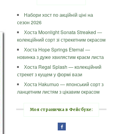
Набори хост по акційній ціні на
сезон 2026
Хоста Moonlight Sonata Streaked —
колекційний сорт зі стрекетним окрасом
Хоста Hope Springs Eternal —
новинка з дуже хвилястим краєм листа
Хоста Regal Splash — колекційний
стрекет з кущем у формі вази
Хоста Hakumuo — японський сорт з
ланцетним листям з цікавим окрасом
Моя страничка в Фейсбуке: